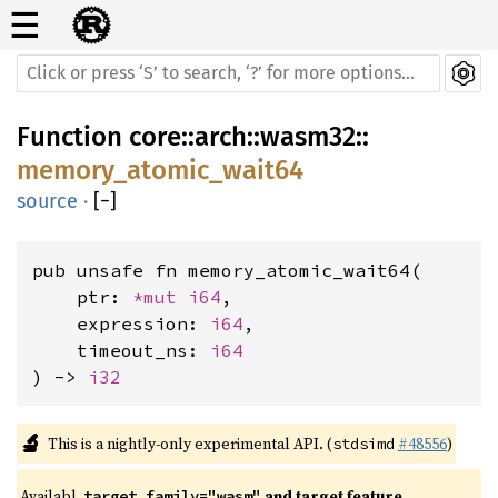
☰
Function
core
::
arch
::
wasm32
::
memory_atomic_wait64
source
·
[
−
]
pub unsafe fn memory_atomic_wait64(

    ptr: 
*mut 
i64
,

    expression: 
i64
,

    timeout_ns: 
i64
) -> 
i32
🔬
This is a nightly-only experimental API. (
#48556
)
stdsimd
Availabl
 and target feature 
target_family="wasm"