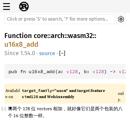
☰
Function
core
::
arch
::
wasm32
::
u16x8_add
1.54.0
·
source
·
[
−
]
pub fn u16x8_add(a: 
v128
, b: 
v128
) -> 
v12
Availabl
 and target feature 
target_family="wasm"
onl
e on 
 and WebAssembly
simd128
y.
将两个 128 位 vectors 相加，就好像它们是两个包装的八
个 16 位整数一样。