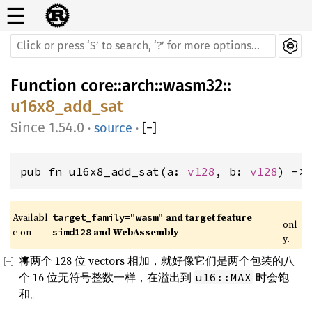
☰
Function
core
::
arch
::
wasm32
::
u16x8_add_sat
1.54.0
·
source
·
[
−
]
pub fn u16x8_add_sat(a: 
v128
, b: 
v128
) ->
Availabl
 and target feature 
target_family="wasm"
onl
e on 
 and WebAssembly
simd128
y.
将两个 128 位 vectors 相加，就好像它们是两个包装的八
个 16 位无符号整数一样，在溢出到
时会饱
u16::MAX
和。