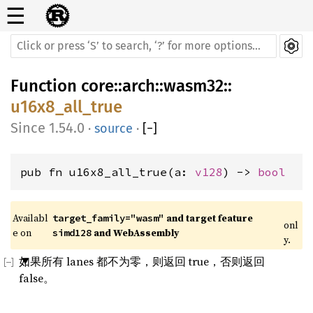
☰
Function
core
::
arch
::
wasm32
::
u16x8_all_true
1.54.0
·
source
·
[
−
]
pub fn u16x8_all_true(a: 
v128
) -> 
bool
Availabl
 and target feature 
target_family="wasm"
onl
e on 
 and WebAssembly
simd128
y.
如果所有 lanes 都不为零，则返回 true，否则返回
false。