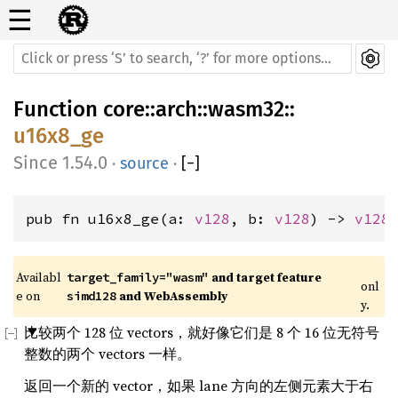
☰
Function
core
::
arch
::
wasm32
::
u16x8_ge
1.54.0
·
source
·
[
−
]
pub fn u16x8_ge(a: 
v128
, b: 
v128
) -> 
v128
Availabl
 and target feature 
target_family="wasm"
onl
e on 
 and WebAssembly
simd128
y.
比较两个 128 位 vectors，就好像它们是 8 个 16 位无符号
整数的两个 vectors 一样。
返回一个新的 vector，如果 lane 方向的左侧元素大于右