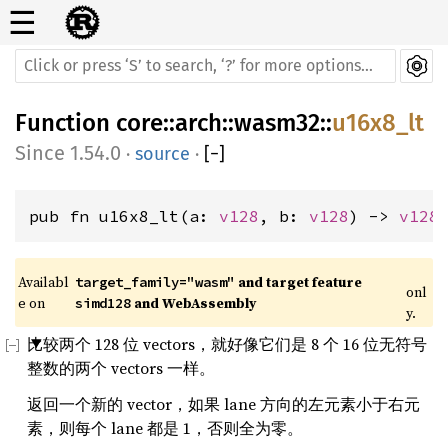
☰
Function
core
::
arch
::
wasm32
::
u16x8_lt
1.54.0
·
source
·
[
−
]
pub fn u16x8_lt(a: 
v128
, b: 
v128
) -> 
v128
Availabl
 and target feature 
target_family="wasm"
onl
e on 
 and WebAssembly
simd128
y.
比较两个 128 位 vectors，就好像它们是 8 个 16 位无符号
整数的两个 vectors 一样。
返回一个新的 vector，如果 lane 方向的左元素小于右元
素，则每个 lane 都是 1，否则全为零。