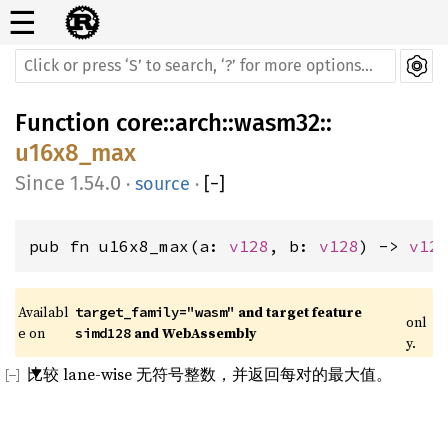
☰
Function
core
::
arch
::
wasm32
::
u16x8_max
1.54.0
·
source
·
[
−
]
pub fn u16x8_max(a: 
v128
, b: 
v128
) -> 
v12
Availabl
 and target feature 
target_family="wasm"
onl
e on 
 and WebAssembly
simd128
y.
比较 lane-wise 无符号整数，并返回每对的最大值。