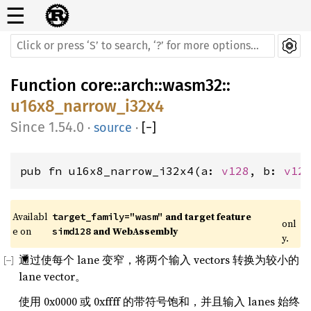
☰
Function
core
::
arch
::
wasm32
::
u16x8_narrow_i32x4
1.54.0
·
source
·
[
−
]
pub fn u16x8_narrow_i32x4(a: 
v128
, b: 
v12
Availabl
 and target feature 
target_family="wasm"
onl
e on 
 and WebAssembly
simd128
y.
通过使每个 lane 变窄，将两个输入 vectors 转换为较小的
lane vector。
使用 0x0000 或 0xffff 的带符号饱和，并且输入 lanes 始终