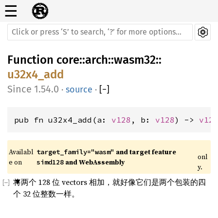
☰
Function
core
::
arch
::
wasm32
::
u32x4_add
1.54.0
·
source
·
[
−
]
pub fn u32x4_add(a: 
v128
, b: 
v128
) -> 
v12
Availabl
 and target feature 
target_family="wasm"
onl
e on 
 and WebAssembly
simd128
y.
将两个 128 位 vectors 相加，就好像它们是两个包装的四
个 32 位整数一样。