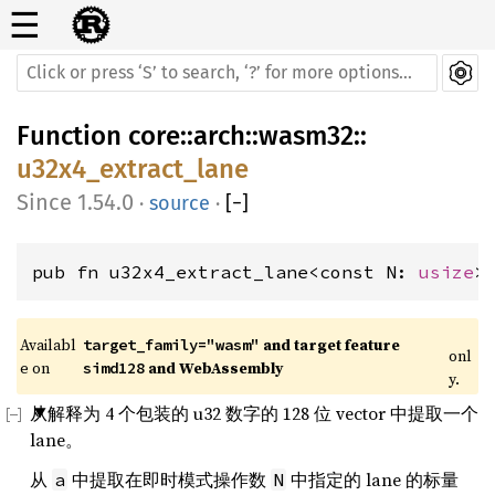
☰
Function
core
::
arch
::
wasm32
::
u32x4_extract_lane
1.54.0
·
source
·
[
−
]
pub fn u32x4_extract_lane<const N: 
usize
>
Availabl
 and target feature 
target_family="wasm"
onl
e on 
 and WebAssembly
simd128
y.
从解释为 4 个包装的 u32 数字的 128 位 vector 中提取一个
lane。
从
中提取在即时模式操作数
中指定的 lane 的标量
a
N