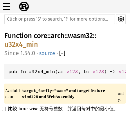
☰
Function
core
::
arch
::
wasm32
::
u32x4_min
1.54.0
·
source
·
[
−
]
pub fn u32x4_min(a: 
v128
, b: 
v128
) -> 
v12
Availabl
 and target feature 
target_family="wasm"
onl
e on 
 and WebAssembly
simd128
y.
比较 lane-wise 无符号整数，并返回每对中的最小值。