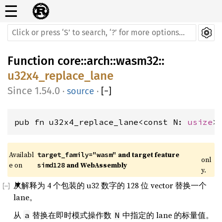
☰
Function
core
::
arch
::
wasm32
::
u32x4_replace_lane
1.54.0
·
source
·
[
−
]
pub fn u32x4_replace_lane<const N: 
usize
>
Availabl
 and target feature 
target_family="wasm"
onl
e on 
 and WebAssembly
simd128
y.
从解释为 4 个包装的 u32 数字的 128 位 vector 替换一个
lane。
从
替换在即时模式操作数
中指定的 lane 的标量值。
a
N