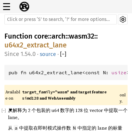
☰
Function
core
::
arch
::
wasm32
::
u64x2_extract_lane
1.54.0
·
source
·
[
−
]
pub fn u64x2_extract_lane<const N: 
usize
>
Availabl
 and target feature 
target_family="wasm"
onl
e on 
 and WebAssembly
simd128
y.
从解释为 2 个包装的 u64 数字的 128 位 vector 中提取一个
lane。
从
中提取在即时模式操作数
中指定的 lane 的标量
a
N