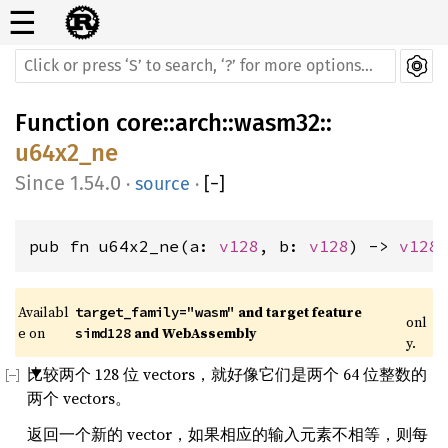
☰
Function
core
::
arch
::
wasm32
::
u64x2_ne
1.54.0
·
source
·
[
−
]
pub fn u64x2_ne(a: 
v128
, b: 
v128
) -> 
v128
Availabl
 and target feature 
target_family="wasm"
onl
e on 
 and WebAssembly
simd128
y.
比较两个 128 位 vectors，就好像它们是两个 64 位整数的
两个 vectors。
返回一个新的 vector，如果相应的输入元素不相等，则每