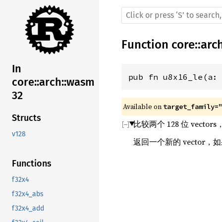
Function
core
::
arc
In
pub fn u8x16_le(a:
core::arch::wasm
32
Available on 
target_family=
Structs
比较两个 128 位 vecto
v128
返回一个新的 vector，
Functions
f32x4
f32x4_abs
f32x4_add