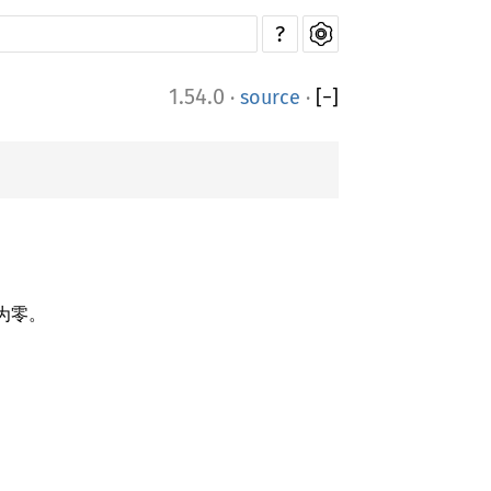
?
1.54.0
·
source
·
[
−
]
全为零。