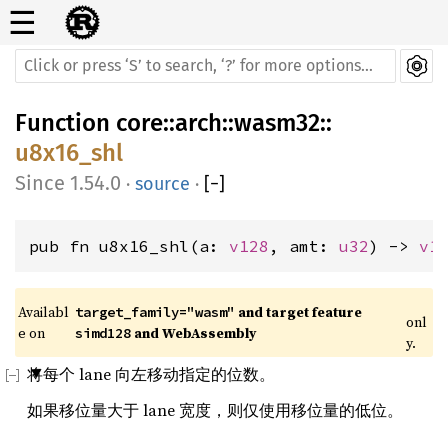
☰
Function
core
::
arch
::
wasm32
::
u8x16_shl
1.54.0
·
source
·
[
−
]
pub fn u8x16_shl(a: 
v128
, amt: 
u32
) -> 
v1
Availabl
 and target feature 
target_family="wasm"
onl
e on 
 and WebAssembly
simd128
y.
将每个 lane 向左移动指定的位数。
如果移位量大于 lane 宽度，则仅使用移位量的低位。