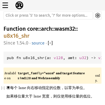
☰
Function
core
::
arch
::
wasm32
::
u8x16_shr
1.54.0
·
source
·
[
−
]
pub fn u8x16_shr(a: 
v128
, amt: 
u32
) -> 
v1
Availabl
 and target feature 
target_family="wasm"
onl
e on 
 and WebAssembly
simd128
y.
将每个 lane 向右移动指定的位数，以零为单位。
如果移位量大于 lane 宽度，则仅使用移位量的低位。