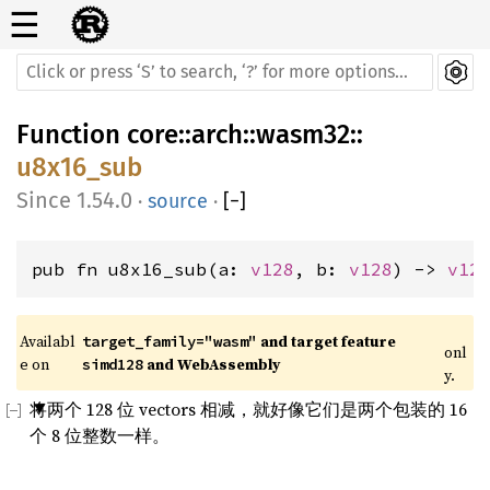
☰
Function
core
::
arch
::
wasm32
::
u8x16_sub
1.54.0
·
source
·
[
−
]
pub fn u8x16_sub(a: 
v128
, b: 
v128
) -> 
v12
Availabl
 and target feature 
target_family="wasm"
onl
e on 
 and WebAssembly
simd128
y.
将两个 128 位 vectors 相减，就好像它们是两个包装的 16
个 8 位整数一样。