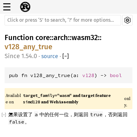
☰
Function
core
::
arch
::
wasm32
::
v128_any_true
1.54.0
·
source
·
[
−
]
pub fn v128_any_true(a: 
v128
) -> 
bool
Availabl
 and target feature 
target_family="wasm"
onl
e on 
 and WebAssembly
simd128
y.
如果设置了
中的任何一位，则返回
，否则返回
a
true
。
false