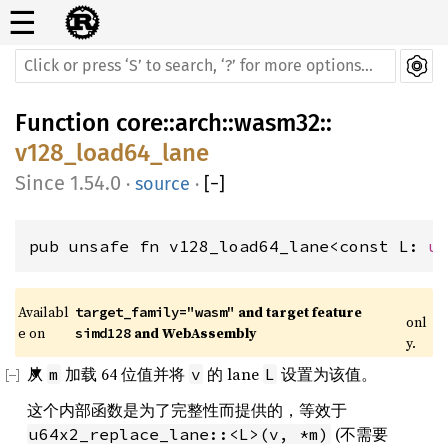
☰
Function
core
::
arch
::
wasm32
::
v128_load64_lane
1.54.0
·
source
·
[
−
]
pub unsafe fn v128_load64_lane<const L: 
u
Availabl
 and target feature 
target_family="wasm"
onl
e on 
 and WebAssembly
simd128
y.
从
加载 64 位值并将
的 lane
设置为该值。
m
v
L
这个内部函数是为了完整性而提供的，等效于
(不需要
u64x2_replace_lane::<L>(v, *m)