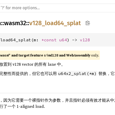
h
::
wasm32
::
v128_load64_splat
_load64_splat(m: 
*const 
u64
) -> 
v128
 and target feature 
 and WebAssembly
 only.
"wasm"
simd128
v128 vector 的所有 lane 中。
完整性而提供的，但它也可以用
替换，它
u64x2_splat(*m)
，因为它需要一个裸指针作为参数，并且指针必须有效才能从中加载
 1-aligned load.