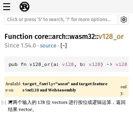
☰
Function
core
::
arch
::
wasm32
::
v128_or
1.54.0
·
source
·
[
−
]
pub fn v128_or(a: 
v128
, b: 
v128
) -> 
v128
Availabl
 and target feature 
target_family="wasm"
onl
e on 
 and WebAssembly
simd128
y.
对两个输入的 128 位 vectors 进行按位或逻辑运算，返回
结果 vector。