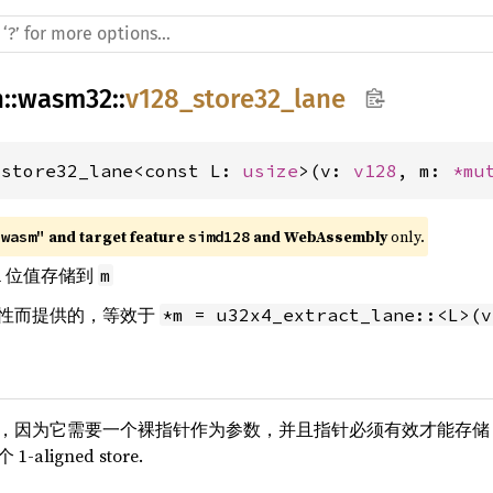
h
::
wasm32
::
v128_store32_lane
_store32_lane<const L: 
usize
>(v: 
v128
, m: 
*mu
 and target feature 
 and WebAssembly
 only.
"wasm"
simd128
 32 位值存储到
m
性而提供的，等效于
*m = u32x4_extract_lane::<L>(v
，因为它需要一个裸指针作为参数，并且指针必须有效才能存储 4
ligned store.