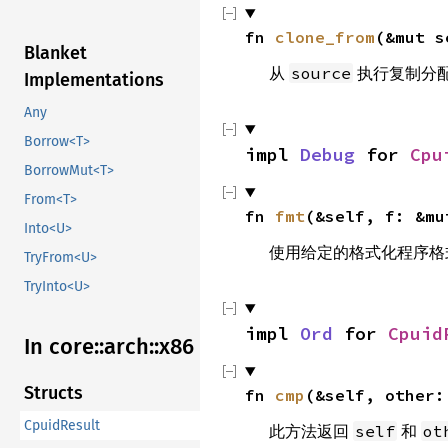
fn 
clone_from
(&mut s
Blanket
从
执行复制分
source
Implementations
Any
Borrow<T>
impl 
Debug
 for 
Cpu
BorrowMut<T>
From<T>
fn 
fmt
(&self, f: &mu
Into<U>
使用给定的格式化程序格
TryFrom<U>
TryInto<U>
impl 
Ord
 for 
Cpuid
In core::arch::x86
Structs
fn 
cmp
(&self, other:
CpuidResult
此方法返回
和
self
ot