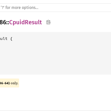
86
::
CpuidResult
ult {

86-64)
 only.