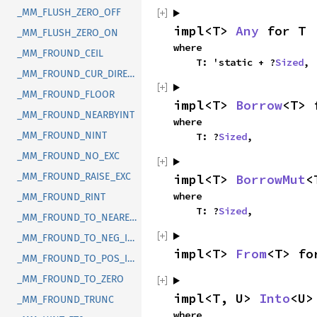
_MM_FLUSH_ZERO_OFF
impl<T> 
Any
 for T
_MM_FLUSH_ZERO_ON
where

_MM_FROUND_CEIL
    T: 'static + ?
Sized
,
_MM_FROUND_CUR_DIRECTION
_MM_FROUND_FLOOR
impl<T> 
Borrow
<T> 
_MM_FROUND_NEARBYINT
where

_MM_FROUND_NINT
    T: ?
Sized
,
_MM_FROUND_NO_EXC
_MM_FROUND_RAISE_EXC
impl<T> 
BorrowMut
<
where

_MM_FROUND_RINT
    T: ?
Sized
,
_MM_FROUND_TO_NEAREST_INT
_MM_FROUND_TO_NEG_INF
impl<T> 
From
<T> fo
_MM_FROUND_TO_POS_INF
_MM_FROUND_TO_ZERO
impl<T, U> 
Into
<U>
_MM_FROUND_TRUNC
where
