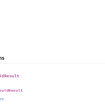
ns
idResult
puidResult
re