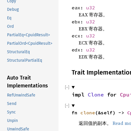
Copy
eax:
u32
Debug
EAX 寄存器。
Eq
ebx:
u32
Ord
EBX 寄存器。
PartialEq<CpuidResult>
ecx:
u32
ECX 寄存器。
PartialOrd<CpuidResult>
edx:
u32
StructuralEq
EDX 寄存器。
StructuralPartialEq
Trait Implementatio
Auto Trait
Implementations
impl 
Clone
 for 
Cpu
RefUnwindSafe
Send
fn 
clone
(&self) -> 
C
Sync
Unpin
返回值的副本。
Read mo
UnwindSafe