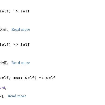
Self) -> Self
最大值。
Read more
Self) -> Self
最小值。
Read more
Self, max: Self) -> Self
Ord
,
隔内。
Read more