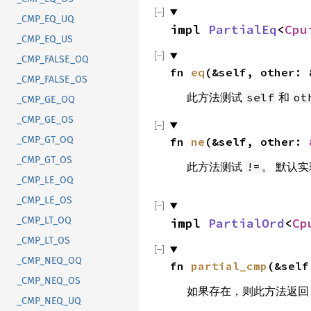
_CMP_EQ_UQ
impl 
PartialEq
<
Cpu
_CMP_EQ_US
_CMP_FALSE_OQ
fn 
eq
(&self, other: 
_CMP_FALSE_OS
此方法测试
和
self
ot
_CMP_GE_OQ
_CMP_GE_OS
_CMP_GT_OQ
fn 
ne
(&self, other: 
_CMP_GT_OS
此方法测试
。 默认
!=
_CMP_LE_OQ
_CMP_LE_OS
_CMP_LT_OQ
impl 
PartialOrd
<
Cp
_CMP_LT_OS
_CMP_NEQ_OQ
fn 
partial_cmp
(&self
_CMP_NEQ_OS
如果存在，则此方法返
_CMP_NEQ_UQ