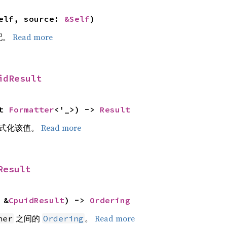
elf, source: 
&Self
)
配。
Read more
idResult
t 
Formatter
<'_>) -> 
Result
式化该值。
Read more
Result
 &
CpuidResult
) -> 
Ordering
之间的
。
Read more
her
Ordering