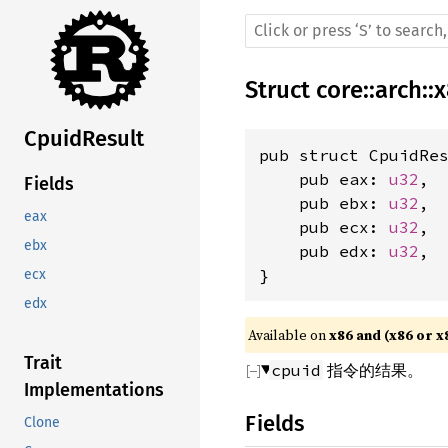
Struct
core
::
arch
::
x
CpuidResult
pub struct CpuidRes
    pub eax: 
u32
,

Fields
    pub ebx: 
u32
,

eax
    pub ecx: 
u32
,

ebx
    pub edx: 
u32
,

}
ecx
edx
Available on 
x86 and (x86 or x
Trait
指令的结果。
cpuid
Implementations
Fields
Clone