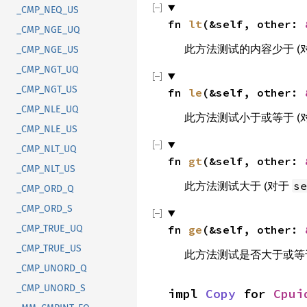
_CMP_NEQ_US
fn 
lt
(&self, other: 
_CMP_NGE_UQ
此方法测试的内容少于 (
_CMP_NGE_US
_CMP_NGT_UQ
_CMP_NGT_US
fn 
le
(&self, other: 
_CMP_NLE_UQ
此方法测试小于或等于 (
_CMP_NLE_US
_CMP_NLT_UQ
fn 
gt
(&self, other: 
_CMP_NLT_US
此方法测试大于 (对于
se
_CMP_ORD_Q
_CMP_ORD_S
_CMP_TRUE_UQ
fn 
ge
(&self, other: 
_CMP_TRUE_US
此方法测试是否大于或等于
_CMP_UNORD_Q
_CMP_UNORD_S
impl 
Copy
 for 
Cpui