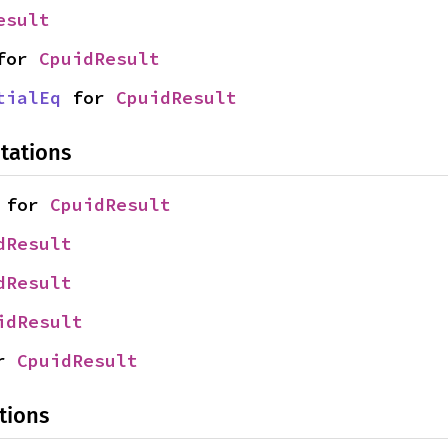
esult
for 
CpuidResult
tialEq
 for 
CpuidResult
tations
 for 
CpuidResult
dResult
dResult
idResult
r 
CpuidResult
tions