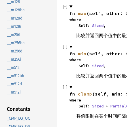
__m128
__m128bh
fn 
max
(self, other: 
__m128d
where

    Self: 
Sized
,
__m128i
__m256
比较并返回两个值中的
__m256bh
__m256d
fn 
min
(self, other: 
__m256i
where

    Self: 
Sized
,
__m512
比较并返回两个值中的
__m512bh
__m512d
__m512i
fn 
clamp
(self, min: 
where

    Self: 
Sized
 + 
Partial
Constants
将值限制在某个时间间
_CMP_EQ_OQ
_CMP_EQ_OS