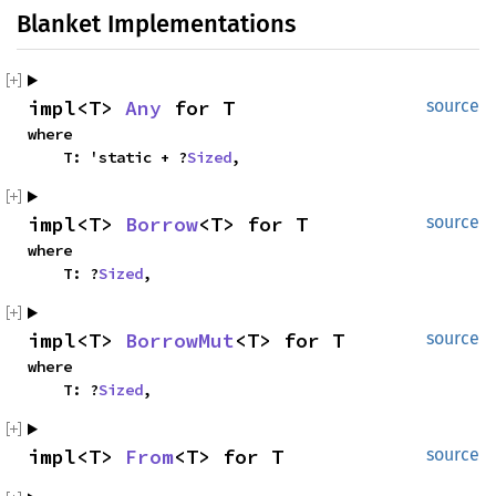
Blanket Implementations
impl<T> 
Any
 for T
source
where

    T: 'static + ?
Sized
,
impl<T> 
Borrow
<T> for T
source
where

    T: ?
Sized
,
impl<T> 
BorrowMut
<T> for T
source
where

    T: ?
Sized
,
impl<T> 
From
<T> for T
source