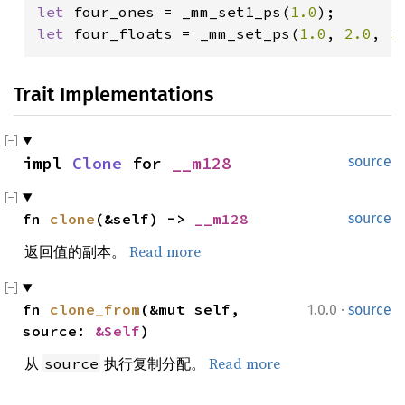
let 
four_ones = _mm_set1_ps(
1.0
let 
four_floats = _mm_set_ps(
1.0
, 
2.0
, 
3
Trait Implementations
impl 
Clone
 for 
__m128
source
fn 
clone
(&self) -> 
__m128
source
返回值的副本。
Read more
·
fn 
clone_from
(&mut self, 
1.0.0
source
source: 
&Self
)
从
执行复制分配。
Read more
source