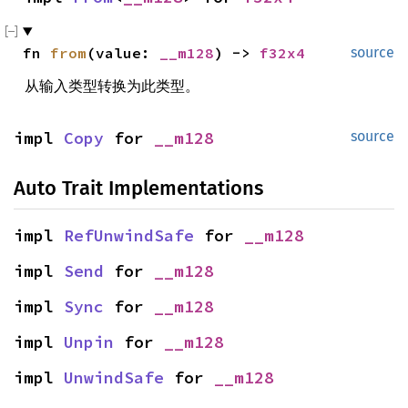
fn 
from
(value: 
__m128
) -> 
f32x4
source
从输入类型转换为此类型。
impl 
Copy
 for 
__m128
source
Auto Trait Implementations
impl 
RefUnwindSafe
 for 
__m128
impl 
Send
 for 
__m128
impl 
Sync
 for 
__m128
impl 
Unpin
 for 
__m128
impl 
UnwindSafe
 for 
__m128