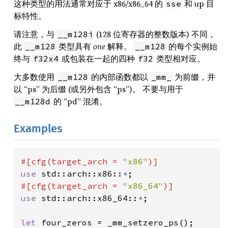
这种类型的用法通常对应于 x86/x86_64 的
和 up 目
sse
标特性。
请注意，与
(128 位寄存器的整数版本) 不同，
__m128i
此
类型具有
one
解释。
的每个实例始
__m128
__m128
终与
或包装在一起的四种
类型相对应。
f32x4
f32
大多数使用
的内部函数都以
为前缀，并
__m128
_mm_
以 “ps” 为后缀 (或另外包含 “ps”)。 不要与用于
的 “pd” 混淆。
__m128d
Examples
#[cfg(target_arch = 
"x86"
use 
std::arch::x86::
*
#[cfg(target_arch = 
"x86_64"
use 
std::arch::x86_64::
*
;

let 