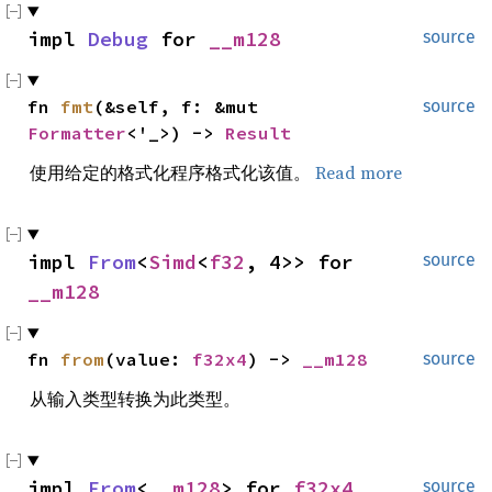
impl 
Debug
 for 
__m128
source
fn 
fmt
(&self, f: &mut 
source
Formatter
<'_>) -> 
Result
使用给定的格式化程序格式化该值。
Read more
impl 
From
<
Simd
<
f32
, 4>> for 
source
__m128
fn 
from
(value: 
f32x4
) -> 
__m128
source
从输入类型转换为此类型。
impl 
From
<
__m128
> for 
f32x4
source