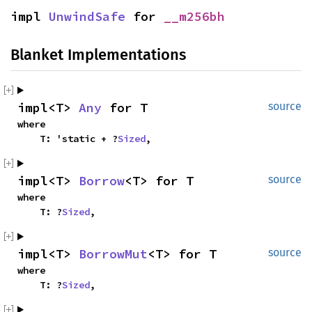
impl 
UnwindSafe
 for 
__m256bh
Blanket Implementations
impl<T> 
Any
 for T
source
where

    T: 'static + ?
Sized
,
impl<T> 
Borrow
<T> for T
source
where

    T: ?
Sized
,
impl<T> 
BorrowMut
<T> for T
source
where

    T: ?
Sized
,