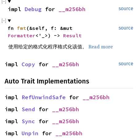
impl 
Debug
 for 
__m256bh
source
fn 
fmt
(&self, f: &mut 
source
Formatter
<'_>) -> 
Result
使用给定的格式化程序格式化该值。
Read more
impl 
Copy
 for 
__m256bh
source
Auto Trait Implementations
impl 
RefUnwindSafe
 for 
__m256bh
impl 
Send
 for 
__m256bh
impl 
Sync
 for 
__m256bh
impl 
Unpin
 for 
__m256bh