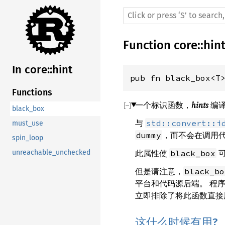
Function
core
::
hin
In core::hint
pub fn black_box<T
Functions
一个标识函数，
hints
编
black_box
与
std::convert::i
must_use
，而不会在调用
dummy
spin_loop
此属性使
可
black_box
unreachable_unchecked
但是请注意，
black_bo
平台和代码源后端。 程
立即排除了将此函数直接
这什么时候有用?