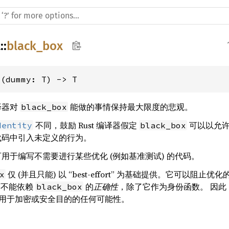
t
::
black_box
>(dummy: T) -> T
译器对
能做的事情保持最大限度的悲观。
black_box
不同，鼓励 Rust 编译器假定
可以以允许
dentity
black_box
代码中引入未定义的行为。
用于编写不需要进行某些优化 (例如基准测试) 的代码。
仅 (并且只能) 以 “best-effort” 为基础提供。它可以
x
序不能依赖
的
正确性
，除了它作为身份函数。 因此
black_box
用于加密或安全目的的任何可能性。