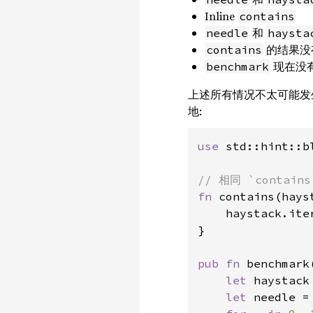
Inline
contains
和
needle
haysta
的结果没
contains
现在没有
benchmark
上述所有情况不太可能发
地:
use 
std::hint::bl
fn 
contains(hays
    haystack.ite
}

pub fn 
benchmark(
let 
haystack
let 
needle =