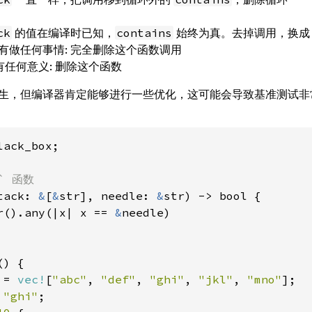
的值在编译时已知，
始终为真。去掉调用，换
ck
contains
有做任何事情: 完全删除这个函数调用
任何意义: 删除这个函数
生，但编译器肯定能够进行一些优化，这可能会导致基准测试
ack_box;

tack: 
&
[
&
str], needle: 
&
str) -> bool {

r().any(|x| x == 
&
needle)

) {

 = 
vec!
[
"abc"
, 
"def"
, 
"ghi"
, 
"jkl"
, 
"mno"
];

 
"ghi"
;
