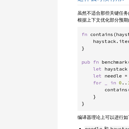
虽然不适合那些关键任务的
根据上下文优化部分预期
fn 
contains(hays
    haystack.ite
}

pub fn 
benchmark(
let 
haystack
let 
needle =
for _ in 
0
..
        contains
    }

}
编译器理论上可以进行如
和
needle
haysta