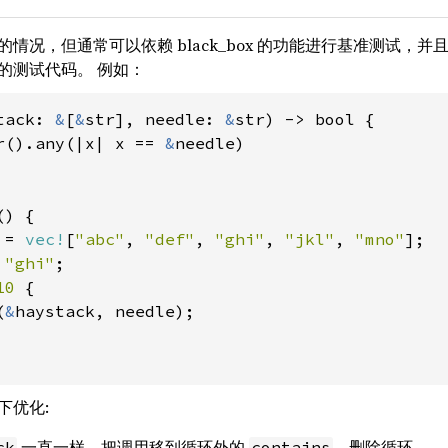
情况，但通常可以依赖 black_box 的功能进行基准测试，
的测试代码。 例如：
tack: 
&
[
&
str], needle: 
&
str) -> bool {

r().any(|x| x == 
&
needle)

) {

 = 
vec!
[
"abc"
, 
"def"
, 
"ghi"
, 
"jkl"
, 
"mno"
];

 
"ghi"
;

10 
{

(
&
haystack, needle);

下优化:
一直一样，把调用移到循环外的
，删除循环
ck
contains