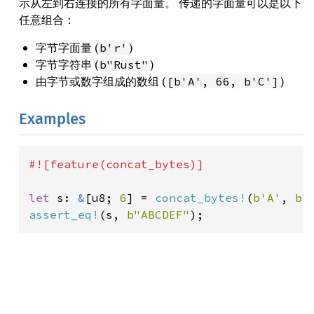
示从左到右连接的所有字面量。 传递的字面量可以是以下
任意组合：
字节字面量 (
)
b'r'
字节字符串 (
)
b"Rust"
由字节或数字组成的数组 (
)
[b'A', 66, b'C']
Examples
#![feature(concat_bytes)]

let 
s: 
&
[u8; 
6
] = 
concat_bytes!
(
b'A'
, 
b"
assert_eq!
(s, 
b"ABCDEF"
);