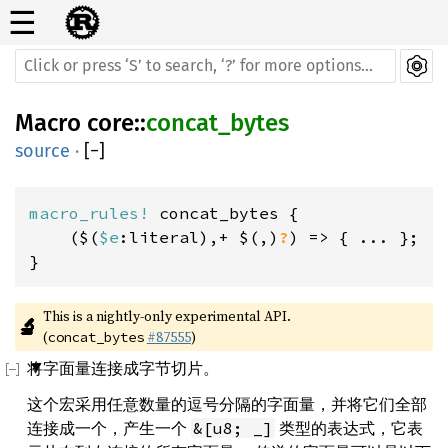
☰
Macro
core
::
concat_bytes
source
·
[
−
]
macro_rules! 
concat_bytes {

    ($(
$e
:literal),+ $(,)
?
) => { ... };

}
This is a nightly-only experimental API. 
🔬
(
#87555
)
concat_bytes
将字面量连接成字节切片。
这个宏采用任意数量的逗号分隔的字面量，并将它们全部
连接成一个，产生一个
类型的表达式，它表
&[u8; _]