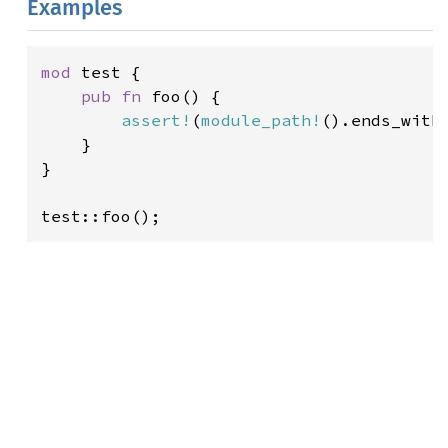
Examples
mod 
test {

pub fn 
foo() {

assert!
(
module_path!
().ends_with
    }

}

test::foo();