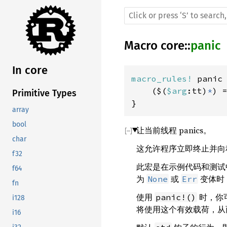
Macro
core
::
panic
In core
macro_rules! 
panic 
    ($(
$arg
:tt)
*
) =
Primitive Types
}
array
bool
让当前线程 panics。
char
这允许程序立即终止并向
f32
此宏是在示例代码和测试
f64
为
或
变体时
None
Err
fn
使用
时，你
panic!()
i128
将使用这个有效载荷，从而
i16