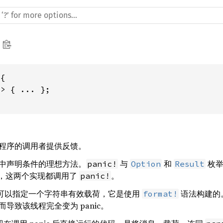
{

> { ... };

程序的调用者提供反馈。
中声明条件的理想方法。
与
和
枚
panic!
Option
Result
，这两个实现都调用了
。
panic!
可以指定一个字符串有效载荷，它是使用
语法构建的。当
format!
导致该线程完全变为 panic。