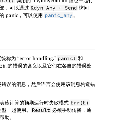
调用的 file/line/column 信息一起打
ic!()
子内部，可以通过
访问
&dyn Any + Send
 panic，可以使用
。
panic_any
rror handling.”
和
panic!
它们的错误的含义以及它们在各自的错误处
述错误的消息，然后语言会使用该消息构造错
表该计算的预期运行时失败模式
Err(E)
类型一起使用。
必须手动传播，通
Result
 的帮助。