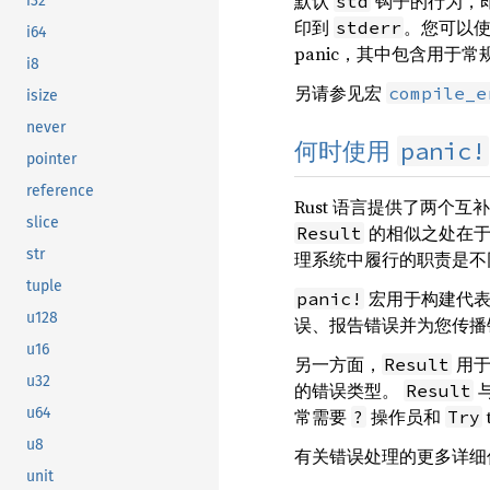
默认
钩子的行为，即
std
i32
印到
。您可以
stderr
i64
panic，其中包含用于常
i8
另请参见宏
compile_e
isize
never
panic!
何时使用
pointer
reference
Rust 语言提供了两个互补
slice
的相似之处在于
Result
str
理系统中履行的职责是不
tuple
宏用于构建代表
panic!
u128
误、报告错误并为您传播
u16
另一方面，
用于
Result
u32
的错误类型。
Result
u64
常需要
操作员和
?
Try
u8
有关错误处理的更多详细
unit