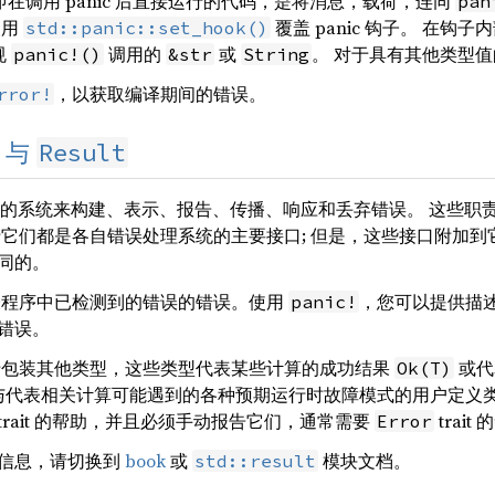
在调用 panic 后直接运行的代码，是将消息，载荷，连同
pan
使用
覆盖 panic 钩子。 在钩
std::panic::set_hook()
规
调用的
或
。 对于具有其他类型值的
panic!()
&str
String
，以获取编译期间的错误。
rror!
Result
与
的系统来构建、表示、报告、传播、响应和丢弃错误。 这些职责统称为 “e
它们都是各自错误处理系统的主要接口; 但是，这些接口附加到
同的。
程序中已检测到的错误的错误。使用
，您可以提供描
panic!
错误。
包装其他类型，这些类型代表某些计算的成功结果
或代
Ok(T)
与代表相关计算可能遇到的各种预期运行时故障模式的用户定义
trait 的帮助，并且必须手动报告它们，通常需要
trait
Error
信息，请切换到
book
或
模块文档。
std::result