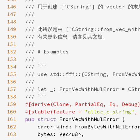
146
/// 用于创建 [`CString`] 的 vector 
147
///

148
///

149
/// 此错误是由 [`CString::from_vec_wi
150
/// 有关更多信息，请参见其文档。

151
///

152
/// # Examples

153
///

154
/// ```

155
/// use std::ffi::{CString, FromVecWi
156
///

157
/// let _: FromVecWithNulError = CStr
158
159
#[derive(Clone, PartialEq, Eq, Debug)
160
#[stable(feature = 
"alloc_c_string"
,
161
pub struct 
FromVecWithNulError {

162
    error_kind: FromBytesWithNulError
163
    bytes: Vec<u8>,
