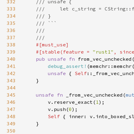
332
    /// unsafe {

333
    ///     let c_string = CString::f
334
    /// }

335
    /// ```

336
    ///

337
    ///

338
#[must_use]

339
    #[stable(feature = 
"rust1"
, sinc
340
pub unsafe fn 
from_vec_unchecked
341
debug_assert!
(memchr::memchr
342
unsafe 
{ 
Self
::_from_vec_unch
343
    }

344
345
unsafe fn 
_from_vec_unchecked(
mu
346
        v.reserve_exact(
1
);

347
        v.push(
0
);

348
Self 
{ inner: v.into_boxed_sl
349
    }

350