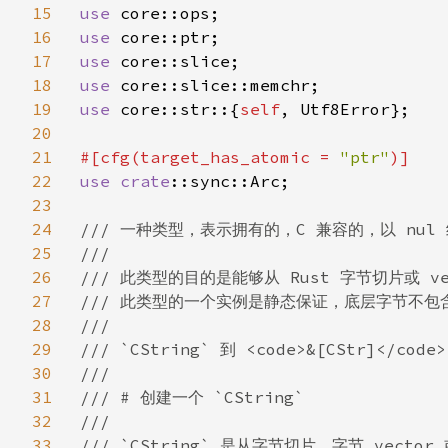
15
use 
16
use 
17
use 
18
use 
19
use 
core::str::{
self
, Utf8Error};

20
21
#[cfg(target_has_atomic = 
"ptr"
22
use 
crate
::sync::Arc;

23
24
/// 一种类型，表示拥有的，C 兼容的，以 nul 
25
///

26
/// 此类型的目的是能够从 Rust 字节切片或 ve
27
/// 此类型的一个实例是静态保证，底层字节不包含内部
28
///

29
/// `CString` 到 <code>&[CStr]</
30
///

31
/// # 创建一个 `CString`

32
///

33
/// `CString` 是从字节切片、字节 vector 