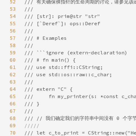
52
/// 有关确保裸指针的生命周期的讨论，请参见该函
53
///

54
/// [str]: prim@str "str"

55
/// [`Deref`]: ops::Deref

56
///

57
/// # Examples

58
///

59
/// ```ignore (extern-declaration)

60
/// # fn main() {

61
/// use std::ffi::CString;

62
/// use std::os::raw::c_char;

63
///

64
/// extern "C" {

65
///     fn my_printer(s: *const c_cha
66
/// }

67
///

68
69
70
/// let c_to_print = CString::new("He