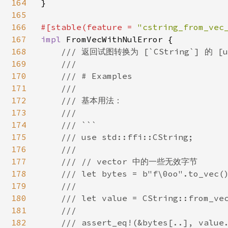
164
}

165
166
#[stable(feature = 
"cstring_from_vec
167
impl 
FromVecWithNulError {

168
/// 返回试图转换为 [`CString`] 的 [
169
    ///

170
    /// # Examples

171
    ///

172
    /// 基本用法：

173
    ///

174
    /// ```

175
    /// use std::ffi::CString;

176
    ///

177
    /// // vector 中的一些无效字节

178
    /// let bytes = b"f\0oo".to_vec()
179
    ///

180
    /// let value = CString::from_vec
181
    ///

182
    /// assert_eq!(&bytes[..], value.