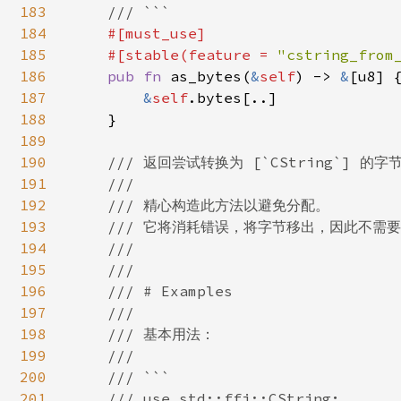
183
    /// ```

184
#[must_use]

185
    #[stable(feature = 
"cstring_from
186
pub fn 
as_bytes(
&
self
) -> 
&
[u8] {
187
&
self
.bytes[..]

188
    }

189
190
/// 返回尝试转换为 [`CString`] 的字节
191
    ///

192
    /// 精心构造此方法以避免分配。

193
    /// 它将消耗错误，将字节移出，因此不需
194
    ///

195
    ///

196
    /// # Examples

197
    ///

198
    /// 基本用法：

199
    ///

200
    /// ```

201
    /// use std::ffi::CString;
