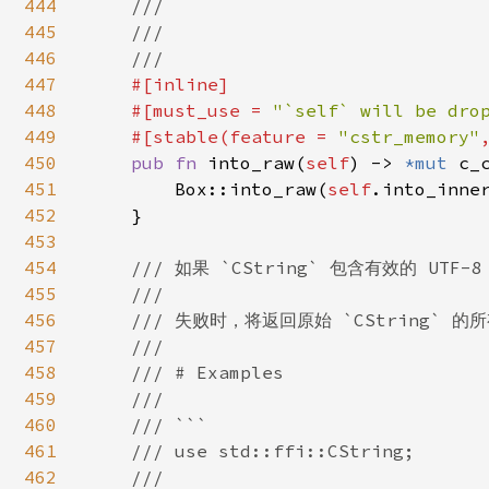
444
    ///

445
    ///

446
    ///

447
#[inline]

448
    #[must_use = 
"`self` will be dro
449
    #[stable(feature = 
"cstr_memory"
450
pub fn 
into_raw(
self
) -> 
*mut 
c_c
451
        Box::into_raw(
self
.into_inne
452
    }

453
454
/// 如果 `CString` 包含有效的 UTF-
455
    ///

456
    /// 失败时，将返回原始 `CString` 的所
457
    ///

458
    /// # Examples

459
    ///

460
    /// ```

461
    /// use std::ffi::CString;

462
    ///
