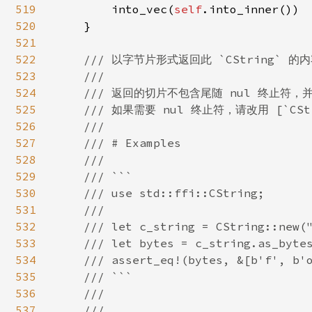
519
        into_vec(
self
.into_inner())

520
    }

521
522
/// 以字节片形式返回此 `CString` 的内
523
    ///

524
    /// 返回的切片不包含尾随 nul 终止符，
525
    /// 如果需要 nul 终止符，请改用 [`CStrin
526
    ///

527
    /// # Examples

528
    ///

529
    /// ```

530
    /// use std::ffi::CString;

531
    ///

532
    /// let c_string = CString::new("
533
    /// let bytes = c_string.as_bytes
534
    /// assert_eq!(bytes, &[b'f', b'o
535
    /// ```

536
    ///

537
    ///
