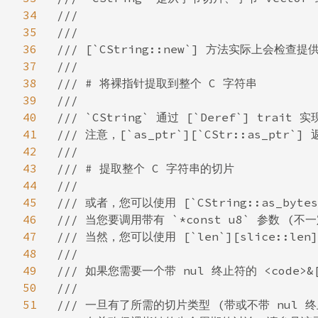
34
///

35
///

36
/// [`CString::new`] 方法实际上会检查
37
///

38
/// # 将裸指针提取到整个 C 字符串

39
///

40
/// `CString` 通过 [`Deref`] trai
41
/// 注意，[`as_ptr`][`CStr::as_p
42
///

43
/// # 提取整个 C 字符串的切片

44
///

45
/// 或者，您可以使用 [`CString::as_byt
46
/// 当您要调用带有 `*const u8` 参数 (不
47
/// 当然，您可以使用 [`len`][slice::le
48
///

49
/// 如果您需要一个带 nul 终止符的 <code>&[[u
50
///

51
/// 一旦有了所需的切片类型 (带或不带 nul 终止