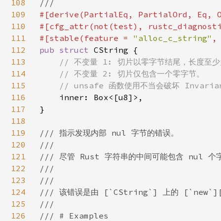
108
109
#[derive(PartialEq, PartialOrd, Eq, O
110
#[cfg_attr(not(test), rustc_diagnost
111
#[stable(feature = 
"alloc_c_string"
,
112
pub struct 
CString {

113
// 不变量 1: 切片以零字节结尾，长度至少
114
    // 不变量 2: 切片仅包含一个零字节。

115
    // unsafe 函数使用不当会破坏 Invarian
116
inner: Box<[u8]>,

117
}

118
119
/// 指示发现内部 nul 字节的错误。

120
///

121
/// 尽管 Rust 字符串的中间可能包含 nul
122
///

123
///

124
/// 该错误是由 [`CString`] 上的 [`new
125
///

126
/// # Examples
