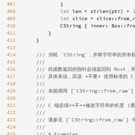
407
            }

408
let 
len = strlen(ptr) + 
409
let 
slice = slice::from_
410
            CString { inner: Box::fr
411
        }

412
    }

413
414
/// 消耗 `CString`，并将字符串的所有
415
    ///

416
    /// 此函数返回的指针必须返回到 Rust，并使
417
    /// 具体来说，应该 *不要* 使用标准的 C
418
    ///

419
    /// 未能调用 [`CString::from_raw
420
    ///

421
    /// C 端必须**不**修改字符串的长度 (通
422
    ///

423
    /// 请参见 [`CString::from_raw`
424
    ///

425
    /// # Examples
