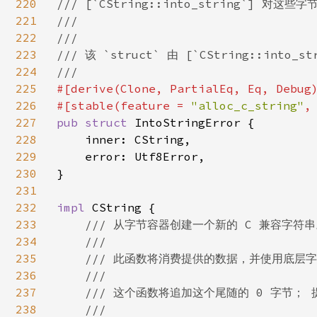
220
/// [`CString::into_string`] 对这
221
///

222
///

223
/// 该 `struct` 由 [`CString::int
224
225
#[derive(Clone, PartialEq, Eq, Debug)
226
#[stable(feature = 
"alloc_c_string"
,
227
pub struct 
IntoStringError {

228
    inner: CString,

229
    error: Utf8Error,

230
}

231
232
impl 
CString {

233
/// 从字节容器创建一个新的 C 兼容字符串
234
    ///

235
    /// 此函数将消费提供的数据，并使用底层
236
    ///

237
    /// 这个函数将追加这个尾随的 0 字节；
238
    ///
