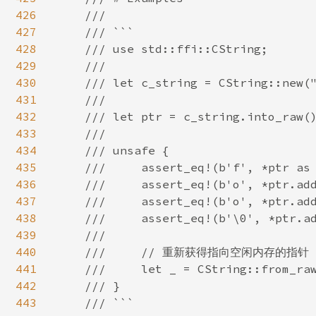
426
    ///

427
    /// ```

428
    /// use std::ffi::CString;

429
    ///

430
    /// let c_string = CString::new("
431
    ///

432
    /// let ptr = c_string.into_raw()
433
    ///

434
    /// unsafe {

435
    ///     assert_eq!(b'f', *ptr as 
436
    ///     assert_eq!(b'o', *ptr.add
437
    ///     assert_eq!(b'o', *ptr.add
438
    ///     assert_eq!(b'\0', *ptr.ad
439
    ///

440
    ///     // 重新获得指向空闲内存的指针

441
    ///     let _ = CString::from_raw
442
    /// }

443
    /// ```
