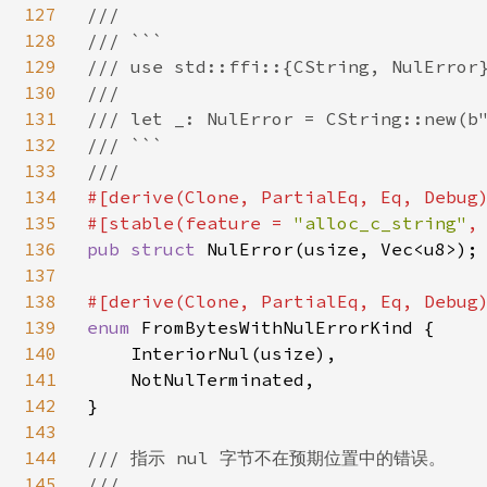
127
///

128
/// ```

129
/// use std::ffi::{CString, NulError}
130
///

131
/// let _: NulError = CString::new(b"
132
/// ```

133
134
#[derive(Clone, PartialEq, Eq, Debug)
135
#[stable(feature = 
"alloc_c_string"
,
136
pub struct 
NulError(usize, Vec<u8>);

137
138
139
enum 
FromBytesWithNulErrorKind {

140
    InteriorNul(usize),

141
    NotNulTerminated,

142
}

143
144
/// 指示 nul 字节不在预期位置中的错误。

145
///
