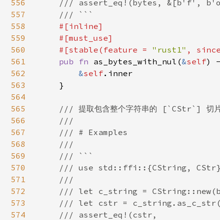
556
    /// assert_eq!(bytes, &[b'f', b'o
557
    /// ```

558
#[inline]

559
    #[must_use]

560
    #[stable(feature = 
"rust1"
, sinc
561
pub fn 
as_bytes_with_nul(
&
self
) 
562
&
self
.inner

563
    }

564
565
/// 提取包含整个字符串的 [`CStr`] 切片
566
    ///

567
    /// # Examples

568
    ///

569
    /// ```

570
    /// use std::ffi::{CString, CStr}
571
    ///

572
    /// let c_string = CString::new(b
573
    /// let cstr = c_string.as_c_str(
574
    /// assert_eq!(cstr,
