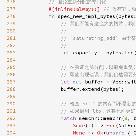
276
// 避免重新分配的专门化

277
#[inline(always)] 
// 没有它，
278
fn 
spec_new_impl_bytes(bytes
279
// 我们不能有这么大的切片，我们会
280
            //

281
            // `saturating_add` 
282
            //

283
let 
capacity = bytes.len
284
285
// 在验证之前分配，以避免重复分
286
            // 即使出现错误，我们仍然需要
287
let 
mut 
buffer = Vec::wit
288
            buffer.extend(bytes);

289
290
// 检查 self 的内存而不是新
291
            // 如果启用 lto，这将允许更
292
match 
memchr::memchr(
0
, b
293
Some
(i) => 
Err
(NulErr
294
None 
=> 
Ok
(
unsafe 
{ 