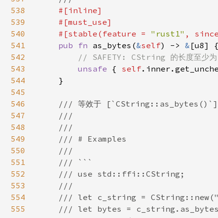
538
#[inline]

539
    #[must_use]

540
    #[stable(feature = 
"rust1"
, sinc
541
pub fn 
as_bytes(
&
self
) -> 
&
[u8] {
542
// SAFETY: CString 的长度至少为 
543
unsafe 
{ 
self
.inner.get_unch
544
    }

545
546
/// 等效于 [`CString::as_bytes
547
    ///

548
    ///

549
    /// # Examples

550
    ///

551
    /// ```

552
    /// use std::ffi::CString;

553
    ///

554
    /// let c_string = CString::new("
555
    /// let bytes = c_string.as_bytes