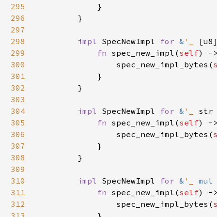
295
            }

296
        }

297
298
impl 
SpecNewImpl 
for 
&
'_ 
[u8]
299
fn 
spec_new_impl(
self
) -
300
                spec_new_impl_bytes(
301
            }

302
        }

303
304
impl 
SpecNewImpl 
for 
&
'_ 
str 
305
fn 
spec_new_impl(
self
) -
306
                spec_new_impl_bytes(
307
            }

308
        }

309
310
impl 
SpecNewImpl 
for 
&
'_ 
mut
311
fn 
spec_new_impl(
self
) -
312
                spec_new_impl_bytes(
313
            }
