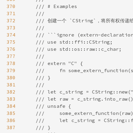
370
    /// # Examples

371
    ///

372
    /// 创建一个 `CString`，将所有权传递
373
    ///

374
    /// ```ignore (extern-declaration
375
    /// use std::ffi::CString;

376
    /// use std::os::raw::c_char;

377
    ///

378
    /// extern "C" {

379
    ///     fn some_extern_function(s
380
    /// }

381
    ///

382
    /// let c_string = CString::new("
383
    /// let raw = c_string.into_raw()
384
    /// unsafe {

385
    ///     some_extern_function(raw)
386
    ///     let c_string = CString::f
387
    /// }
