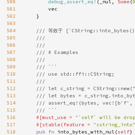
500
debug_assert_eq!
(_nul, 
Some
(
501
        vec

502
    }

503
504
/// 等效于 [`CString::into_byte
505
    ///

506
    ///

507
    /// # Examples

508
    ///

509
    /// ```

510
    /// use std::ffi::CString;

511
    ///

512
    /// let c_string = CString::new("
513
    /// let bytes = c_string.into_byt
514
    /// assert_eq!(bytes, vec![b'f', 
515
    /// ```

516
#[must_use = 
"`self` will be dro
517
    #[stable(feature = 
"cstring_into
518
pub fn 
into_bytes_with_nul(
self
)