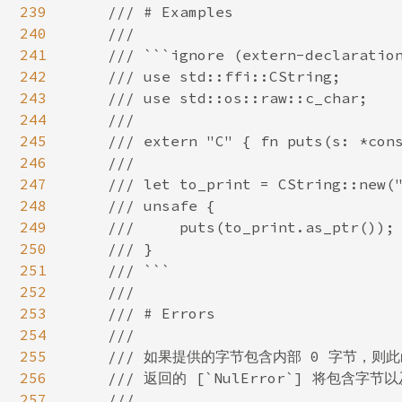
239
    /// # Examples

240
    ///

241
    /// ```ignore (extern-declaration
242
    /// use std::ffi::CString;

243
    /// use std::os::raw::c_char;

244
    ///

245
    /// extern "C" { fn puts(s: *cons
246
    ///

247
    /// let to_print = CString::new("
248
    /// unsafe {

249
    ///     puts(to_print.as_ptr());

250
    /// }

251
    /// ```

252
    ///

253
    /// # Errors

254
    ///

255
    /// 如果提供的字节包含内部 0 字节，则
256
    /// 返回的 [`NulError`] 将包含字节
257
    ///
