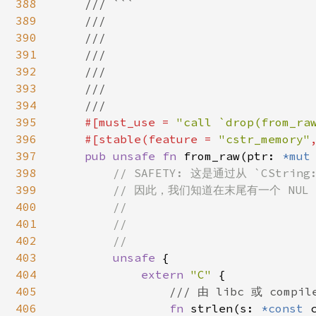
388
    /// ```

389
    ///

390
    ///

391
    ///

392
    ///

393
    ///

394
    ///

395
#[must_use = 
"call `drop(from_ra
396
    #[stable(feature = 
"cstr_memory"
397
pub unsafe fn 
from_raw(ptr: 
*mut
398
// SAFETY: 这是通过从 `CStr
399
        // 因此，我们知道在末尾有一个 NU
400
        //

401
        //

402
        //

403
unsafe 
{

404
extern 
"C" 
{

405
/// 由 libc 或 compil
406
fn 
strlen(s: 
*const 