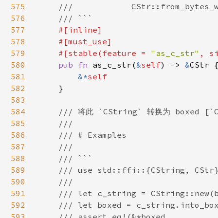
575
    ///            CStr::from_bytes_w
576
    /// ```

577
#[inline]

578
    #[must_use]

579
    #[stable(feature = 
"as_c_str"
, s
580
pub fn 
as_c_str(
&
self
) -> 
&
CStr {
581
&*
self

582
}

583
584
/// 将此 `CString` 转换为 boxed [`C
585
    ///

586
    /// # Examples

587
    ///

588
    /// ```

589
    /// use std::ffi::{CString, CStr}
590
    ///

591
    /// let c_string = CString::new(b
592
    /// let boxed = c_string.into_box
593
    /// assert_eq!(&*boxed,
