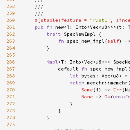
258
    ///

259
    ///

260
#[stable(feature = 
"rust1"
, sinc
261
pub fn 
new<T: Into<Vec<u8>>>(t: 
262
trait 
SpecNewImpl {

263
fn 
spec_new_impl(
self
) -
264
        }

265
266
impl
<T: Into<Vec<u8>>> SpecN
267
            default 
fn 
spec_new_impl
268
let 
bytes: Vec<u8> =
269
match 
memchr::memchr
270
Some
(i) => 
Err
(N
271
None 
=> 
Ok
(
unsaf
272
                }

273
            }

274
        }

275