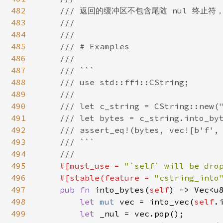
482
    /// 返回的缓冲区不包含尾随 nul 终止符
483
    ///

484
    ///

485
    /// # Examples

486
    ///

487
    /// ```

488
    /// use std::ffi::CString;

489
    ///

490
    /// let c_string = CString::new("
491
    /// let bytes = c_string.into_byt
492
    /// assert_eq!(bytes, vec![b'f', 
493
    /// ```

494
    ///

495
#[must_use = 
"`self` will be dro
496
    #[stable(feature = 
"cstring_into
497
pub fn 
into_bytes(
self
) -> Vec<u8
498
let 
mut 
vec = into_vec(
self
.
499
let 
_nul = vec.pop();
