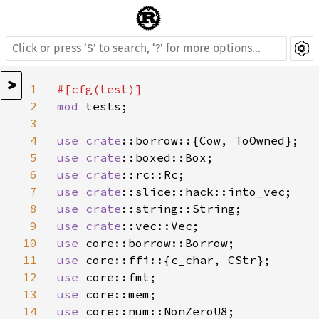
>
1
2
mod 
tests;

3
4
use 
crate
5
use 
crate
6
use 
crate
7
use 
crate
8
use 
crate
9
use 
crate
10
use 
11
use 
12
use 
13
use 
14
use 