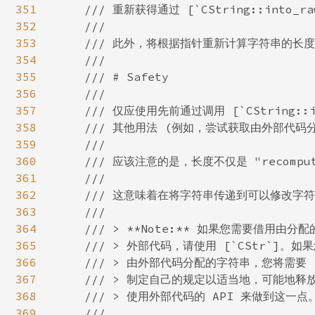
351
/// 重新获得通过 [`CString::into_r
352
    ///

353
    /// 此外，将根据指针重新计算字符串的长度
354
    ///

355
    /// # Safety

356
    ///

357
    /// 仅应使用先前通过调用 [`CString::
358
    /// 其他用法 (例如，尝试获取由外部代
359
    ///

360
    /// 应该注意的是，长度不仅是 "recompu
361
    ///

362
    /// 这意味着在将字符串传递到可以修改字符串长度
363
    ///

364
    /// > **Note:** 如果您需要借用由分配
365
    /// > 外部代码，请使用 [`CStr`]。
366
    /// > 由外部代码分配的字符串，您将需要

367
    /// > 制定自己的规定以适当地，可能地释放
368
    /// > 使用外部代码的 API 来做到这一点。
369
    ///
