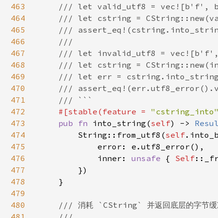
463
    /// let valid_utf8 = vec![b'f', b
464
    /// let cstring = CString::new(va
465
    /// assert_eq!(cstring.into_strin
466
    ///

467
    /// let invalid_utf8 = vec![b'f',
468
    /// let cstring = CString::new(in
469
    /// let err = cstring.into_string
470
    /// assert_eq!(err.utf8_error().v
471
    /// ```

472
#[stable(feature = 
"cstring_into
473
pub fn 
into_string(
self
) -> 
Resu
474
        String::from_utf8(
self
.into_
475
            error: e.utf8_error(),

476
            inner: 
unsafe 
{ 
Self
::_f
477
        })

478
    }

479
480
/// 消耗 `CString` 并返回底层的字节缓
481
    ///
