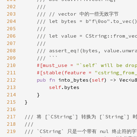
202
    ///

203
    /// // vector 中的一些无效字节

204
    /// let bytes = b"f\0oo".to_vec()
205
    ///

206
    /// let value = CString::from_vec
207
    ///

208
    /// assert_eq!(bytes, value.unwra
209
    /// ```

210
#[must_use = 
"`self` will be dro
211
    #[stable(feature = 
"cstring_from
212
pub fn 
into_bytes(
self
) -> Vec<u8
213
self
.bytes

214
    }

215
}

216
217
/// 将 [`CString`] 转换为 [`String`]
218
///

219
/// `CString` 只是一个带有 nul 终止符