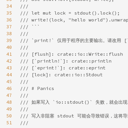
34
///

35
/// let mut lock = stdout().lock();

36
/// write!(lock, "hello world").unwrap
37
/// ```

38
///

39
/// `print!` 仅用于程序的主要输出。请改用 [
40
///

41
/// [flush]: crate::io::Write::flush

42
/// [`println!`]: crate::println

43
/// [`eprint!`]: crate::eprint

44
/// [lock]: crate::io::Stdout

45
///

46
/// # Panics

47
///

48
/// 如果写入 `io::stdout()` 失败，就会出现 
49
///

50
/// 写入非阻塞 stdout 可能会导致错误，这将导致
51
///
