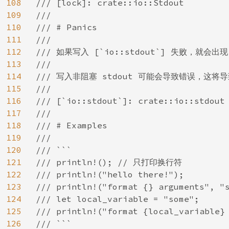
108
/// [lock]: crate::io::Stdout

109
///

110
/// # Panics

111
///

112
/// 如果写入 [`io::stdout`] 失败，就会出现 
113
///

114
/// 写入非阻塞 stdout 可能会导致错误，这将导致
115
///

116
/// [`io::stdout`]: crate::io::stdout

117
///

118
/// # Examples

119
///

120
/// ```

121
/// println!(); // 只打印换行符

122
/// println!("hello there!");

123
/// println!("format {} arguments", "s
124
/// let local_variable = "some";

125
/// println!("format {local_variable} 
126
/// ```
