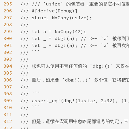
295
/// /// `usize` 的包装器，重要的是它不可复制
296
/// #[derive(Debug)]

297
/// struct NoCopy(usize);

298
///

299
/// let a = NoCopy(42);

300
/// let _ = dbg!(a); // <-- `a` 被移到
301
/// let _ = dbg!(a); // <-- `a` 被再次
302
/// ```

303
///

304
/// 您也可以使用不带任何值的 `dbg!()` 来
305
///

306
/// 最后，如果要 `dbg!(..)` 多个值，它将
307
///

308
/// ```

309
/// assert_eq!(dbg!(1usize, 2u32), (1,
310
/// ```

311
///

312
/// 但是，遵循在宏调用中忽略尾部逗号的约定，
313
///
