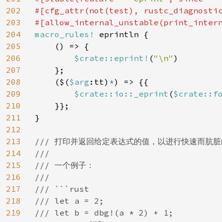
202
#[cfg_attr(not(test), rustc_diagnosti
203
204
macro_rules! 
eprintln {

205
    () => {

206
$
crate::eprint!
(
"\n"
)

207
    };

208
    ($(
$arg
:tt)
*
) => {{

209
$crate::io::_eprint
(
$
crate::f
210
    }};

211
}

212
213
/// 打印并返回给定表达式的值，以进行快速而肮脏
214
///

215
/// 一个例子：

216
///

217
/// ```rust

218
/// let a = 2;

219
/// let b = dbg!(a * 2) + 1;
