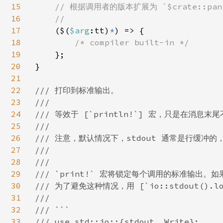
15
// 根据调用者的版本扩展为 `$crate::panic:
16
    //

17
($(
$arg
:tt)
*
) => {

18
/* compiler built-in */

19
};

20
}

21
22
/// 打印到标准输出。

23
///

24
/// 等效于 [`println!`] 宏，只是在消息末
25
///

26
/// 注意，默认情况下，stdout 通常是行缓冲的，因此
27
///

28
///

29
/// `print!` 宏将锁定每个调用的标准输出。
30
/// 为了避免这种情况，用 [`io::stdout().lock
31
///

32
/// ```

33
/// use std::io::{stdout, Write};
