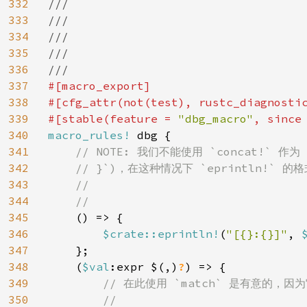
332
///

333
///

334
///

335
///

336
337
#[macro_export]

338
#[cfg_attr(not(test), rustc_diagnosti
339
#[stable(feature = 
"dbg_macro"
, since
340
macro_rules! 
dbg {

341
// NOTE: 我们不能使用 `concat!` 作
342
    // }`)，在这种情况下 `eprintln!` 的
343
    //

344
    //

345
() => {

346
$
crate::eprintln!
(
"[{}:{}]"
, 
347
    };

348
    (
$val
:expr $(,)
?
) => {

349
// 在此使用 `match` 是有意的，因为它会
350
        //
