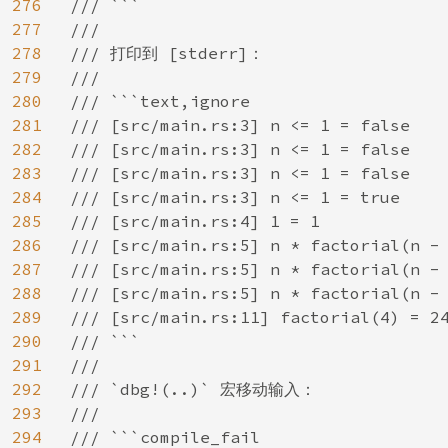
276
/// ```

277
///

278
/// 打印到 [stderr]：

279
///

280
/// ```text,ignore

281
/// [src/main.rs:3] n <= 1 = false

282
/// [src/main.rs:3] n <= 1 = false

283
/// [src/main.rs:3] n <= 1 = false

284
/// [src/main.rs:3] n <= 1 = true

285
/// [src/main.rs:4] 1 = 1

286
/// [src/main.rs:5] n * factorial(n - 
287
/// [src/main.rs:5] n * factorial(n - 
288
/// [src/main.rs:5] n * factorial(n - 
289
/// [src/main.rs:11] factorial(4) = 24
290
/// ```

291
///

292
/// `dbg!(..)` 宏移动输入：

293
///

294
/// ```compile_fail
