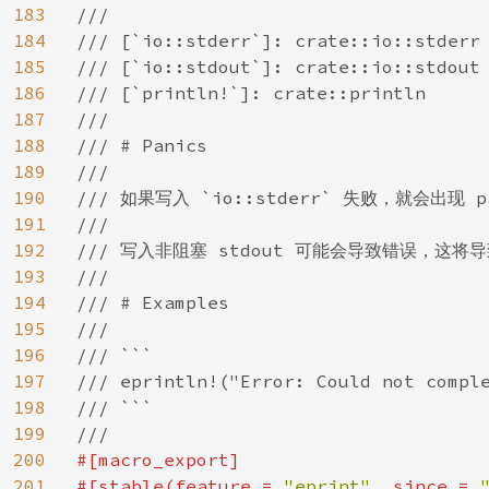
183
///

184
/// [`io::stderr`]: crate::io::stderr

185
/// [`io::stdout`]: crate::io::stdout

186
/// [`println!`]: crate::println

187
///

188
/// # Panics

189
///

190
/// 如果写入 `io::stderr` 失败，就会出现 pa
191
///

192
/// 写入非阻塞 stdout 可能会导致错误，这将导致
193
///

194
/// # Examples

195
///

196
/// ```

197
/// eprintln!("Error: Could not comple
198
/// ```

199
200
#[macro_export]

201
#[stable(feature = 
"eprint"
, since = 