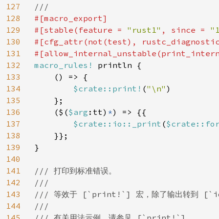
127
128
#[macro_export]

129
#[stable(feature = 
"rust1"
, since = 
"
130
#[cfg_attr(not(test), rustc_diagnosti
131
132
macro_rules! 
println {

133
    () => {

134
$
crate::print!
(
"\n"
)

135
    };

136
    ($(
$arg
:tt)
*
) => {{

137
$crate::io::_print
(
$
crate::fo
138
    }};

139
}

140
141
/// 打印到标准错误。

142
///

143
/// 等效于 [`print!`] 宏，除了输出转到 [`io:
144
///

145
/// 有关用法示例，请参见 [`print!`]。
