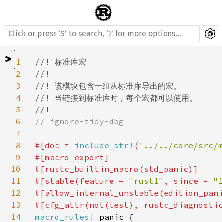
>
1
//! 标准库宏

2
//!

3
//! 该模块包含一组从标准库导出的宏。

4
//! 当链接到标准库时，每个宏都可以使用。

5
6
// ignore-tidy-dbg

7
8
#[doc = 
include_str!
(
"../../core/src/
9
#[macro_export]

10
#[rustc_builtin_macro(std_panic)]

11
#[stable(feature = 
"rust1"
, since = 
"
12
#[allow_internal_unstable(edition_pani
13
#[cfg_attr(not(test), rustc_diagnosti
14
macro_rules! 
panic {
