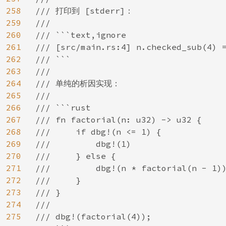
258
/// 打印到 [stderr]：

259
///

260
/// ```text,ignore

261
/// [src/main.rs:4] n.checked_sub(4) =
262
/// ```

263
///

264
/// 单纯的析因实现：

265
///

266
/// ```rust

267
/// fn factorial(n: u32) -> u32 {

268
///     if dbg!(n <= 1) {

269
///         dbg!(1)

270
///     } else {

271
///         dbg!(n * factorial(n - 1))
272
///     }

273
/// }

274
///

275
/// dbg!(factorial(4));
