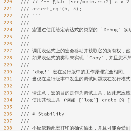
220
/// // ^-- 打印: [src/main.rs:2] a * 2 
221
/// assert_eq!(b, 5);

222
/// ```

223
///

224
/// 宏通过使用给定表达式的类型的 `Debug` 
225
///

226
///

227
/// 调用表达式上的宏会移动并获取它的所有权，然
228
/// 如果表达式的类型未实现 `Copy`，并且您不想放
229
///

230
/// `dbg!` 宏在发行版中的工作原理完全相同。

231
/// 当仅在发行版本中发生的调试问题或在发行模式
232
///

233
/// 请注意，宏的目的是作为调试工具，因此您应该
234
/// 使用其他工具 (例如 [`log`] crate 的
235
///

236
/// # Stability

237
///

238
/// 不应依赖此宏打印的确切输出，并且可能会受到 f