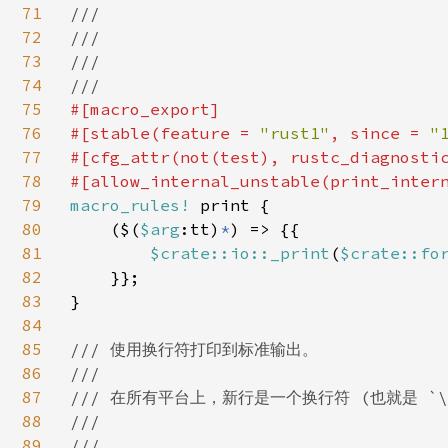
71
///

72
///

73
///

74
75
#[macro_export]

76
#[stable(feature = 
"rust1"
, since = 
"
77
#[cfg_attr(not(test), rustc_diagnosti
78
79
macro_rules! 
print {

80
    ($(
$arg
:tt)
*
) => {{

81
$crate::io::_print
(
$
crate::fo
82
    }};

83
}

84
85
/// 使用换行符打印到标准输出。

86
///

87
/// 在所有平台上，新行是一个换行符 (也就是 `\n`/
88
///

89
///
