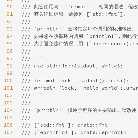
90
/// 此宏使用与 [`format!`] 相同的语法，但
91
/// 有关详细信息，请参见 [`std::fmt`]。

92
///

93
/// `println!` 宏将锁定每个调用的标准输出。

94
/// 如果您在热循环内调用 `println!`，则此
95
/// 为了避免这种情况，用 [`io::stdout().lock
96
///

97
/// ```

98
/// use std::io::{stdout, Write};

99
///

100
/// let mut lock = stdout().lock();

101
/// writeln!(lock, "hello world").unwr
102
/// ```

103
///

104
/// `println!` 仅用于程序的主要输出。请改用 
105
///

106
/// [`std::fmt`]: crate::fmt

107
/// [`eprintln!`]: crate::eprintln
