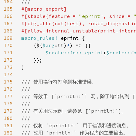
164
165
#[macro_export]

166
#[stable(feature = 
"eprint"
, since = 
167
#[cfg_attr(not(test), rustc_diagnosti
168
169
macro_rules! 
eprint {

170
    ($(
$arg
:tt)
*
) => {{

171
$crate::io::_eprint
(
$
crate::f
172
    }};

173
}

174
175
/// 使用换行符打印到标准错误。

176
///

177
/// 等效于 [`println!`] 宏，除了输出转到 [`i
178
///

179
/// 有关用法示例，请参见 [`println!`]。

180
///

181
/// 仅将 `eprintln!` 用于错误和进度消息。

182
/// 改用 `println!` 作为程序的主要输出。
