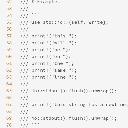
52
/// # Examples

53
///

54
/// ```

55
/// use std::io::{self, Write};

56
///

57
/// print!("this ");

58
/// print!("will ");

59
/// print!("be ");

60
/// print!("on ");

61
/// print!("the ");

62
/// print!("same ");

63
/// print!("line ");

64
///

65
/// io::stdout().flush().unwrap();

66
///

67
/// print!("this string has a newline,
68
///

69
/// io::stdout().flush().unwrap();

70
/// ```
