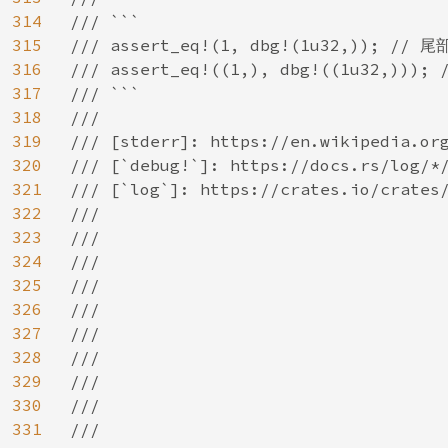
314
/// ```

315
/// assert_eq!(1, dbg!(1u32,)); // 
316
/// assert_eq!((1,), dbg!((1u32,))); /
317
/// ```

318
///

319
/// [stderr]: https://en.wikipedia.org
320
/// [`debug!`]: https://docs.rs/log/*/
321
/// [`log`]: https://crates.io/crates/
322
///

323
///

324
///

325
///

326
///

327
///

328
///

329
///

330
///

331
///
