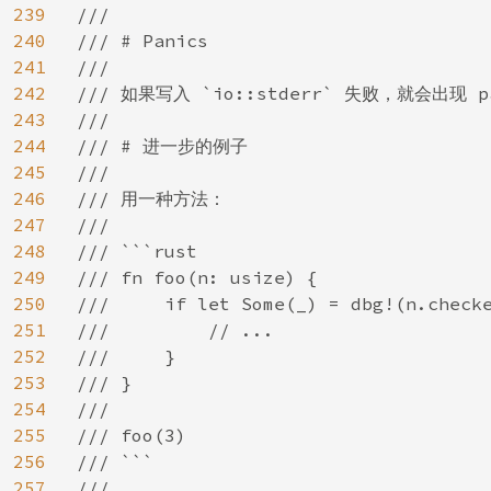
239
///

240
/// # Panics

241
///

242
/// 如果写入 `io::stderr` 失败，就会出现 pa
243
///

244
/// # 进一步的例子

245
///

246
/// 用一种方法：

247
///

248
/// ```rust

249
/// fn foo(n: usize) {

250
///     if let Some(_) = dbg!(n.checke
251
///         // ...

252
///     }

253
/// }

254
///

255
/// foo(3)

256
/// ```

257
///
