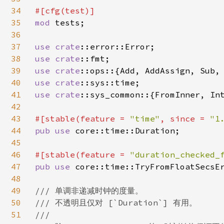
34
35
mod 
tests;

36
37
use 
crate
38
use 
crate
39
use 
crate
40
use 
crate
41
use 
crate
::sys_common::{FromInner, Int
42
43
#[stable(feature = 
"time"
, since = 
"1
44
pub use 
core::time::Duration;

45
46
#[stable(feature = 
"duration_checked_
47
pub use 
core::time::TryFromFloatSecsEr
48
49
/// 单调非递减时钟的度量。

50
/// 不透明且仅对 [`Duration`] 有用。

51
///
