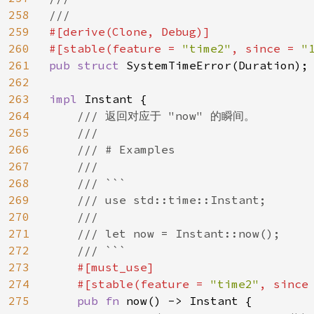
258
259
#[derive(Clone, Debug)]

260
#[stable(feature = 
"time2"
, since = 
"
261
pub struct 
SystemTimeError(Duration);

262
263
impl 
Instant {

264
/// 返回对应于 "now" 的瞬间。

265
    ///

266
    /// # Examples

267
    ///

268
    /// ```

269
    /// use std::time::Instant;

270
    ///

271
    /// let now = Instant::now();

272
    /// ```

273
#[must_use]

274
    #[stable(feature = 
"time2"
, since
275
pub fn 
now() -> Instant {
