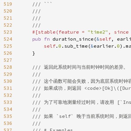
519
    /// ```

520
    ///

521
    ///

522
    ///

523
#[stable(feature = 
"time2"
, since
524
pub fn 
duration_since(
&
self
, earl
525
self
.
0
.sub_time(
&
earlier.
0
).m
526
    }

527
528
/// 返回此系统时间与当前时钟时间的差异。

529
    ///

530
    /// 这个函数可能会失败，因为底层系统时
531
    /// 如果成功，则返回 <code>[Ok]\(
532
    ///

533
    /// 为了可靠地测量经过时间，请改用 [`Inst
534
    ///

535
    /// 如果 `self` 晚于当前系统时间，则返
536
    ///

537
    /// # Examples
