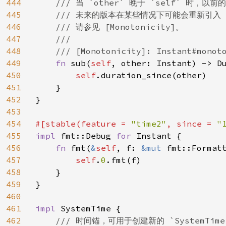
444
    /// 当 `other` 晚于 `self` 时，
445
    /// 未来的版本在某些情况下可能会重新引入 p
446
    /// 请参见 [Monotonicity]。

447
    ///

448
    /// [Monotonicity]: Instant#monoto
449
fn 
sub(
self
, other: Instant) -> Du
450
self
.duration_since(other)

451
    }

452
}

453
454
#[stable(feature = 
"time2"
, since = 
"
455
impl 
fmt::Debug 
for 
Instant {

456
fn 
fmt(
&
self
, f: 
&mut 
fmt::Format
457
self
.
0
.fmt(f)

458
    }

459
}

460
461
impl 
SystemTime {

462
/// 时间锚，可用于创建新的 `SystemTime