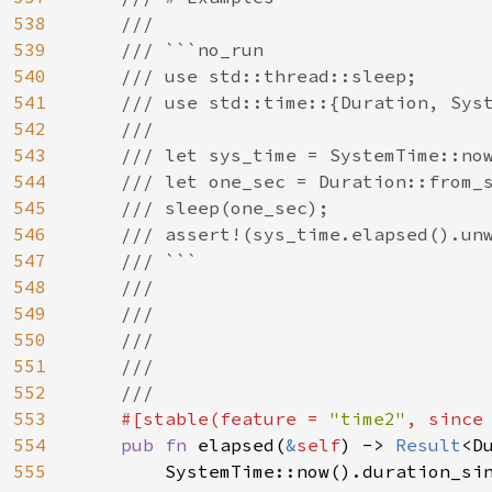
538
    ///

539
    /// ```no_run

540
    /// use std::thread::sleep;

541
    /// use std::time::{Duration, Syst
542
    ///

543
    /// let sys_time = SystemTime::now
544
    /// let one_sec = Duration::from_s
545
    /// sleep(one_sec);

546
    /// assert!(sys_time.elapsed().unw
547
    /// ```

548
    ///

549
    ///

550
    ///

551
    ///

552
    ///

553
#[stable(feature = 
"time2"
, since
554
pub fn 
elapsed(
&
self
) -> 
Result
<D
555
        SystemTime::now().duration_si