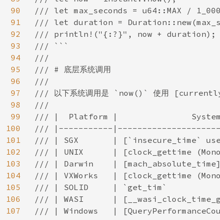
90
/// let max_seconds = u64::MAX / 1_000
91
/// let duration = Duration::new(max_s
92
/// println!("{:?}", now + duration);

93
/// ```

94
///

95
/// # 底层系统调用

96
///

97
/// 以下系统调用是 `now()` 使用 [current
98
///

99
/// |  Platform |               System
100
/// |-----------|---------------------
101
/// | SGX       | [`insecure_time` use
102
/// | UNIX      | [clock_gettime (Mono
103
/// | Darwin    | [mach_absolute_time]
104
/// | VXWorks   | [clock_gettime (Mono
105
/// | SOLID     | `get_tim`           
106
/// | WASI      | [__wasi_clock_time_g
107
/// | Windows   | [QueryPerformanceCou