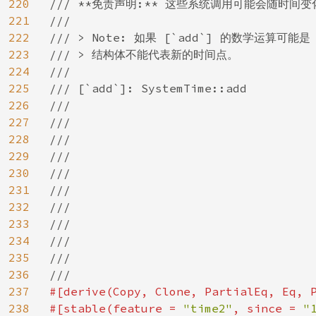
220
/// **免责声明:** 这些系统调用可能会随时间变化
221
///

222
/// > Note: 如果 [`add`] 的数学运算可能是 p
223
/// > 结构体不能代表新的时间点。

224
///

225
/// [`add`]: SystemTime::add

226
///

227
///

228
///

229
///

230
///

231
///

232
///

233
///

234
///

235
///

236
237
#[derive(Copy, Clone, PartialEq, Eq, P
238
#[stable(feature = 
"time2"
, since = 
"