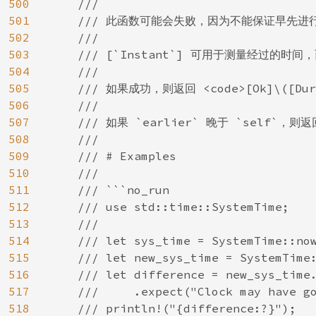
500
    ///

501
    /// 此函数可能会失败，因为不能保证早先
502
    ///

503
    /// [`Instant`] 可用于测量经过的时
504
    ///

505
    /// 如果成功，则返回 <code>[Ok]\([
506
    ///

507
    /// 如果 `earlier` 晚于 `self`，
508
    ///

509
    /// # Examples

510
    ///

511
    /// ```no_run

512
    /// use std::time::SystemTime;

513
    ///

514
    /// let sys_time = SystemTime::now
515
    /// let new_sys_time = SystemTime:
516
    /// let difference = new_sys_time.
517
    ///     .expect("Clock may have go
518
    /// println!("{difference:?}");
