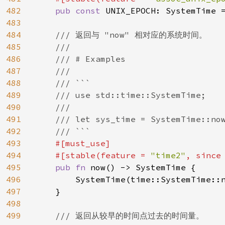
482
pub const 
UNIX_EPOCH: SystemTime =
483
484
/// 返回与 "now" 相对应的系统时间。

485
    ///

486
    /// # Examples

487
    ///

488
    /// ```

489
    /// use std::time::SystemTime;

490
    ///

491
    /// let sys_time = SystemTime::now
492
    /// ```

493
#[must_use]

494
    #[stable(feature = 
"time2"
, since
495
pub fn 
now() -> SystemTime {

496
        SystemTime(time::SystemTime::n
497
    }

498
499
/// 返回从较早的时间点过去的时间量。
