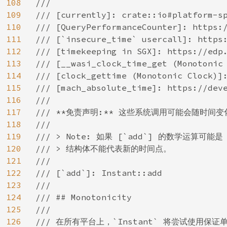
108
///

109
/// [currently]: crate::io#platform-sp
110
/// [QueryPerformanceCounter]: https:/
111
/// [`insecure_time` usercall]: https:
112
/// [timekeeping in SGX]: https://edp.
113
/// [__wasi_clock_time_get (Monotonic 
114
/// [clock_gettime (Monotonic Clock)]:
115
/// [mach_absolute_time]: https://deve
116
///

117
/// **免责声明:** 这些系统调用可能会随时间变化
118
///

119
/// > Note: 如果 [`add`] 的数学运算可能是 p
120
/// > 结构体不能代表新的时间点。

121
///

122
/// [`add`]: Instant::add

123
///

124
/// ## Monotonicity

125
///

126
/// 在所有平台上，`Instant` 将尝试使用保证单