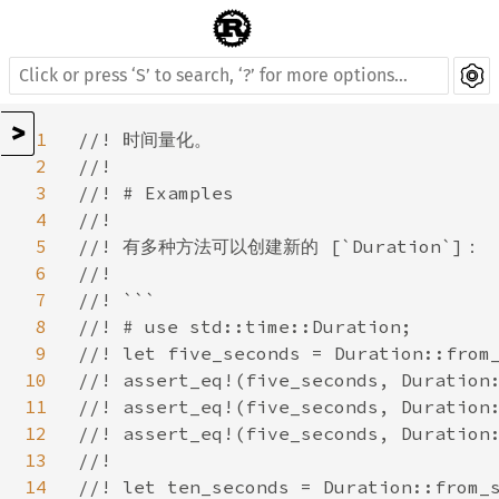
>
1
//! 时间量化。

2
//!

3
//! # Examples

4
//!

5
//! 有多种方法可以创建新的 [`Duration`]：

6
//!

7
//! ```

8
//! # use std::time::Duration;

9
//! let five_seconds = Duration::from_
10
//! assert_eq!(five_seconds, Duration:
11
//! assert_eq!(five_seconds, Duration:
12
//! assert_eq!(five_seconds, Duration:
13
//!

14
//! let ten_seconds = Duration::from_s