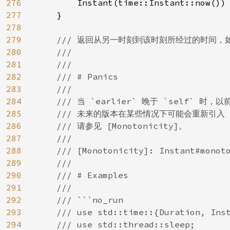
276
        Instant(time::Instant::now())

277
    }

278
279
/// 返回从另一时刻到该时刻所经过的时间，
280
    ///

281
    ///

282
    /// # Panics

283
    ///

284
    /// 当 `earlier` 晚于 `self` 时
285
    /// 未来的版本在某些情况下可能会重新引入 p
286
    /// 请参见 [Monotonicity]。

287
    ///

288
    /// [Monotonicity]: Instant#monoto
289
    ///

290
    /// # Examples

291
    ///

292
    /// ```no_run

293
    /// use std::time::{Duration, Inst
294
    /// use std::thread::sleep;
