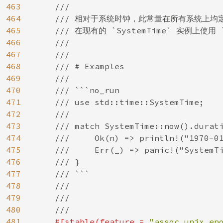
463
    ///

464
    /// 相对于系统时钟，此常量在所有系统上均定义为 "
465
    /// 在现有的 `SystemTime` 实例上使
466
    ///

467
    ///

468
    /// # Examples

469
    ///

470
    /// ```no_run

471
    /// use std::time::SystemTime;

472
    ///

473
    /// match SystemTime::now().durati
474
    ///     Ok(n) => println!("1970-01
475
    ///     Err(_) => panic!("SystemTi
476
    /// }

477
    /// ```

478
    ///

479
    ///

480
    ///

481
#[stable(feature = 
"assoc_unix_ep