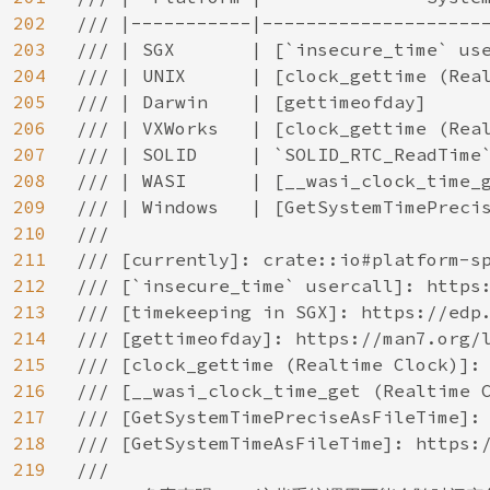
202
/// |-----------|---------------------
203
/// | SGX       | [`insecure_time` use
204
/// | UNIX      | [clock_gettime (Real
205
/// | Darwin    | [gettimeofday]      
206
/// | VXWorks   | [clock_gettime (Real
207
/// | SOLID     | `SOLID_RTC_ReadTime`
208
/// | WASI      | [__wasi_clock_time_g
209
/// | Windows   | [GetSystemTimePrecis
210
///

211
/// [currently]: crate::io#platform-sp
212
/// [`insecure_time` usercall]: https:
213
/// [timekeeping in SGX]: https://edp.
214
/// [gettimeofday]: https://man7.org/l
215
/// [clock_gettime (Realtime Clock)]: 
216
/// [__wasi_clock_time_get (Realtime C
217
/// [GetSystemTimePreciseAsFileTime]: 
218
/// [GetSystemTimeAsFileTime]: https:/
219
///
