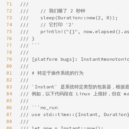
71
///

72
///    // 我们睡了 2 秒钟

73
///    sleep(Duration::new(2, 0));

74
///    // 它打印 '2'

75
///    println!("{}", now.elapsed().as
76
/// }

77
/// ```

78
///

79
/// [platform bugs]: Instant#monotonic
80
///

81
/// # 特定于操作系统的行为

82
///

83
/// `Instant` 是系统特定类型的包装器，
84
/// 例如，以下代码段在 Linux 上很好，但在 mac
85
///

86
/// ```no_run

87
/// use std::time::{Instant, Duration}
88
///

89
/// let now = Instant::now();
