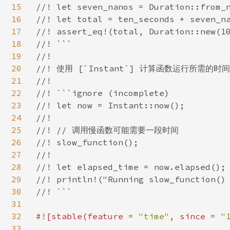
15
//! let seven_nanos = Duration::from_n
16
//! let total = ten_seconds + seven_na
17
//! assert_eq!(total, Duration::new(10
18
//! ```

19
//!

20
//! 使用 [`Instant`] 计算函数运行所需的时间
21
//!

22
//! ```ignore (incomplete)

23
//! let now = Instant::now();

24
//!

25
//! // 调用慢函数可能需要一段时间

26
//! slow_function();

27
//!

28
//! let elapsed_time = now.elapsed();

29
//! println!("Running slow_function() 
30
//! ```

31
32
#![stable(feature = 
"time"
, since = 
"
33