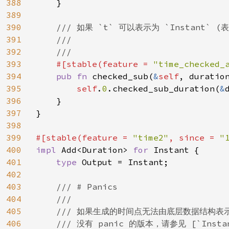
388
    }

389
390
/// 如果 `t` 可以表示为 `Instant` 
391
    ///

392
    ///

393
#[stable(feature = 
"time_checked_
394
pub fn 
checked_sub(
&
self
, duratio
395
self
.
0
.checked_sub_duration(
&
396
    }

397
}

398
399
#[stable(feature = 
"time2"
, since = 
"
400
impl 
Add<Duration> 
for 
Instant {

401
type 
Output = Instant;

402
403
/// # Panics

404
    ///

405
    /// 如果生成的时间点无法由底层数据结构表示
406
    /// 没有 panic 的版本，请参见 [`Instant