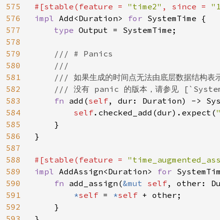
575
#[stable(feature = 
"time2"
, since = 
"
576
impl 
Add<Duration> 
for 
SystemTime {

577
type 
Output = SystemTime;

578
579
/// # Panics

580
    ///

581
    /// 如果生成的时间点无法由底层数据结构表示
582
    /// 没有 panic 的版本，请参见 [`SystemT
583
fn 
add(
self
, dur: Duration) -> Sys
584
self
.checked_add(dur).expect(
585
    }

586
}

587
588
#[stable(feature = 
"time_augmented_as
589
impl 
AddAssign<Duration> 
for 
SystemTim
590
fn 
add_assign(
&mut 
self
, other: Du
591
*
self 
= 
*
self 
+ other;

592
    }

593
}
