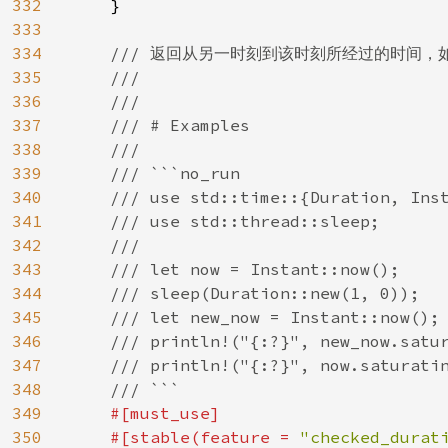
332
    }

333
334
/// 返回从另一时刻到该时刻所经过的时间，
335
    ///

336
    ///

337
    /// # Examples

338
    ///

339
    /// ```no_run

340
    /// use std::time::{Duration, Inst
341
    /// use std::thread::sleep;

342
    ///

343
    /// let now = Instant::now();

344
    /// sleep(Duration::new(1, 0));

345
    /// let new_now = Instant::now();

346
    /// println!("{:?}", new_now.satur
347
    /// println!("{:?}", now.saturatin
348
    /// ```

349
#[must_use]

350
    #[stable(feature = 
"checked_durat