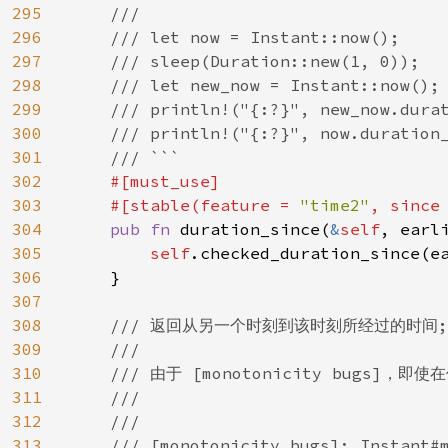
295
    ///

296
    /// let now = Instant::now();

297
    /// sleep(Duration::new(1, 0));

298
    /// let new_now = Instant::now();

299
    /// println!("{:?}", new_now.durat
300
    /// println!("{:?}", now.duration_
301
    /// ```

302
#[must_use]

303
    #[stable(feature = 
"time2"
, since
304
pub fn 
duration_since(
&
self
, earli
305
self
.checked_duration_since(ea
306
    }

307
308
/// 返回从另一个时刻到该时刻所经过的时间;
309
    ///

310
    /// 由于 [monotonicity bugs]，
311
    ///

312
    ///

313
    /// [monotonicity bugs]: Instant#m