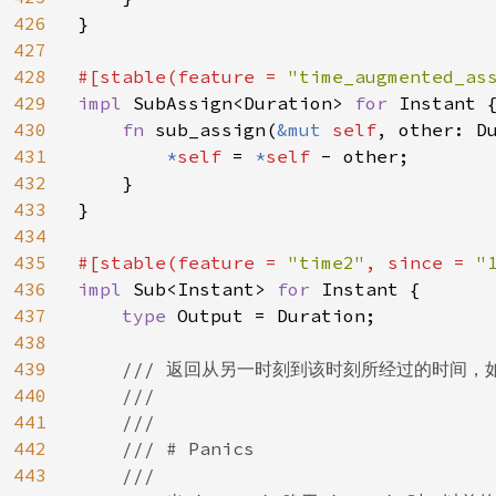
426
}

427
428
#[stable(feature = 
"time_augmented_as
429
impl 
SubAssign<Duration> 
for 
Instant {
430
fn 
sub_assign(
&mut 
self
, other: Du
431
*
self 
= 
*
self 
- other;

432
    }

433
}

434
435
#[stable(feature = 
"time2"
, since = 
"
436
impl 
Sub<Instant> 
for 
Instant {

437
type 
Output = Duration;

438
439
/// 返回从另一时刻到该时刻所经过的时间，
440
    ///

441
    ///

442
    /// # Panics

443
    ///
