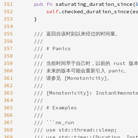
351
pub fn 
saturating_duration_since(
352
self
.checked_duration_since(ea
353
    }

354
355
/// 返回自该时刻以来经过的时间量。

356
    ///

357
    /// # Panics

358
    ///

359
    /// 当前时间早于自己时，以前的 rust 版
360
    /// 未来的版本可能会重新引入 panic。

361
    /// 请参见 [Monotonicity]。

362
    ///

363
    /// [Monotonicity]: Instant#monoto
364
    ///

365
    /// # Examples

366
    ///

367
    /// ```no_run

368
    /// use std::thread::sleep;

369
    /// use std::time::{Duration, Inst