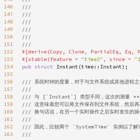
146
///

147
///

148
///

149
///

150
///

151
152
#[derive(Copy, Clone, PartialEq, Eq, P
153
#[stable(feature = 
"time2"
, since = 
"
154
pub struct 
Instant(time::Instant);

155
156
/// 系统时钟的度量，对于与文件系统或其他进程之
157
///

158
/// 与 [`Instant`] 类型不同，这次的测量 *
159
/// 这意味着您可以将文件保存到文件系统，然后再将
160
/// 换句话说，在另一个实时操作之后实时发生的操作可能
161
///

162
/// 因此，比较两个 `SystemTime` 实例以
163
///
