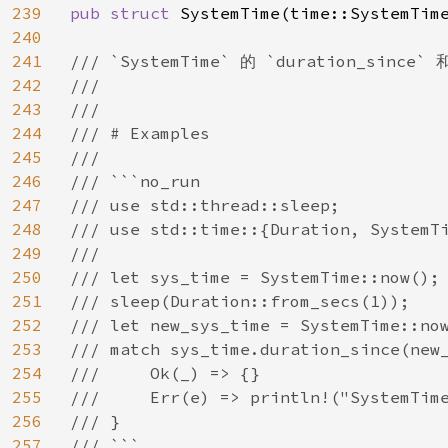
239
pub struct 
SystemTime(time::SystemTime
240
241
/// `SystemTime` 的 `duration_si
242
///

243
///

244
/// # Examples

245
///

246
/// ```no_run

247
/// use std::thread::sleep;

248
/// use std::time::{Duration, SystemTi
249
///

250
/// let sys_time = SystemTime::now();

251
/// sleep(Duration::from_secs(1));

252
/// let new_sys_time = SystemTime::now
253
/// match sys_time.duration_since(new_
254
///     Ok(_) => {}

255
///     Err(e) => println!("SystemTime
256
/// }

257
/// ```
