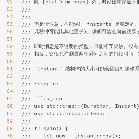
52
/// 除 [platform bugs] 外，时刻
53
///

54
///

55
/// 但是请注意，不能保证 instants 是稳定
56
/// 几秒钟可能比其他更长)。瞬间可能会向前跳跃
57
///

58
/// 即时消息是不透明的类型，只能相互比较。没有
59
/// 相反，它仅允许测量两个瞬间之间的持续时间 (
60
///

61
/// `Instant` 结构体的大小可能会因目标操作
62
///

63
/// Example:

64
///

65
/// ```no_run

66
/// use std::time::{Duration, Instant}
67
/// use std::thread::sleep;

68
///

69
/// fn main() {

70
///    let now = Instant::now();
