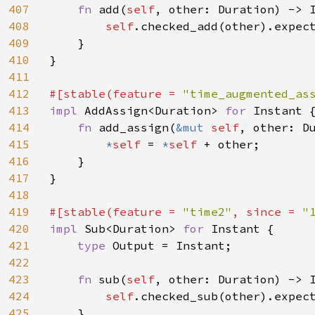
407
fn 
add(
self
, other: Duration) -> I
408
self
.checked_add(other).expec
409
    }

410
}

411
412
#[stable(feature = 
"time_augmented_as
413
impl 
AddAssign<Duration> 
for 
Instant {
414
fn 
add_assign(
&mut 
self
, other: Du
415
*
self 
= 
*
self 
+ other;

416
    }

417
}

418
419
#[stable(feature = 
"time2"
, since = 
"
420
impl 
Sub<Duration> 
for 
Instant {

421
type 
Output = Instant;

422
423
fn 
sub(
self
, other: Duration) -> I
424
self
.checked_sub(other).expec
425
    }
