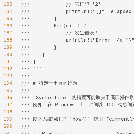
183
///            // 它打印 '2'

184
///            println!("{}", elapsed.
185
///        }

186
///        Err(e) => {

187
///            // 发生错误！

188
///            println!("Error: {e:?}"
189
///        }

190
///    }

191
/// }

192
/// ```

193
///

194
/// # 特定于平台的行为

195
///

196
/// `SystemTime` 的精度可能取决于底层操
197
/// 例如，在 Windows 上，时间以 100 纳秒
198
///

199
/// 以下系统调用是 `now()` 使用 [current
200
///

201
/// |  Platform |               System