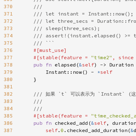
370
    ///

371
    /// let instant = Instant::now();

372
    /// let three_secs = Duration::fro
373
    /// sleep(three_secs);

374
    /// assert!(instant.elapsed() >= t
375
    /// ```

376
#[must_use]

377
    #[stable(feature = 
"time2"
, since
378
pub fn 
elapsed(
&
self
) -> Duration 
379
        Instant::now() - 
*
self

380
}

381
382
/// 如果 `t` 可以表示为 `Instant` 
383
    ///

384
    ///

385
#[stable(feature = 
"time_checked_
386
pub fn 
checked_add(
&
self
, duratio
387
self
.
0
.checked_add_duration(
&