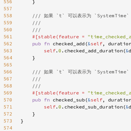
556
    }

557
558
/// 如果 `t` 可以表示为 `SystemTim
559
    ///

560
    ///

561
#[stable(feature = 
"time_checked_
562
pub fn 
checked_add(
&
self
, duratio
563
self
.
0
.checked_add_duration(
&
564
    }

565
566
/// 如果 `t` 可以表示为 `SystemTim
567
    ///

568
    ///

569
#[stable(feature = 
"time_checked_
570
pub fn 
checked_sub(
&
self
, duratio
571
self
.
0
.checked_sub_duration(
&
572
    }

573
}

574