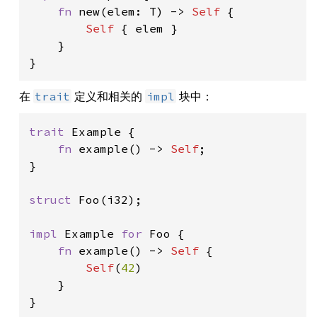
fn 
new(elem: T) -> 
Self 
{

Self 
{ elem }

    }

}
在
定义和相关的
块中：
trait
impl
trait 
Example {

fn 
example() -> 
Self
;

}

struct 
Foo(i32);

impl 
Example 
for 
Foo {

fn 
example() -> 
Self 
{

Self
(
42
)

    }

}
