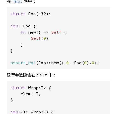
在
块中：
impl
struct 
Foo(i32);

impl 
Foo {

fn 
new() -> 
Self 
{

Self
(
0
)

    }

}

assert_eq!
(Foo::new().
0
, Foo(
0
).
0
);
泛型参数隐含在
中：
Self
struct 
Wrap<T> {

    elem: T,

}

impl
<T> Wrap<T> {
