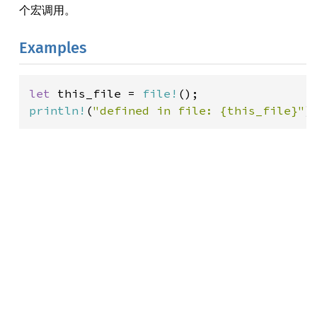
个宏调用。
Examples
let 
this_file = 
file!
println!
(
"defined in file: {this_file}"
)