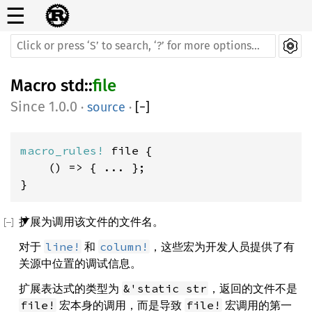
☰
Macro
std
::
file
1.0.0
·
source
·
[
−
]
macro_rules! 
file {

    () => { ... };

}
扩展为调用该文件的文件名。
对于
和
，这些宏为开发人员提供了有
line!
column!
关源中位置的调试信息。
扩展表达式的类型为
，返回的文件不是
&'static str
宏本身的调用，而是导致
宏调用的第一
file!
file!