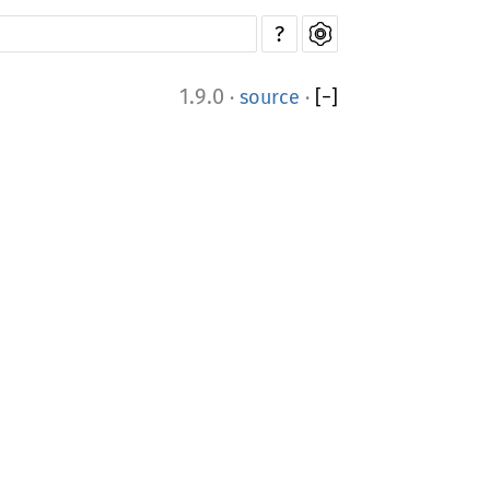
?
1.9.0
·
source
·
[
−
]