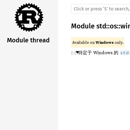
Module
std
::
os
::
wi
Module thread
Available on 
Windows
 only.
特定于 Windows 的
std