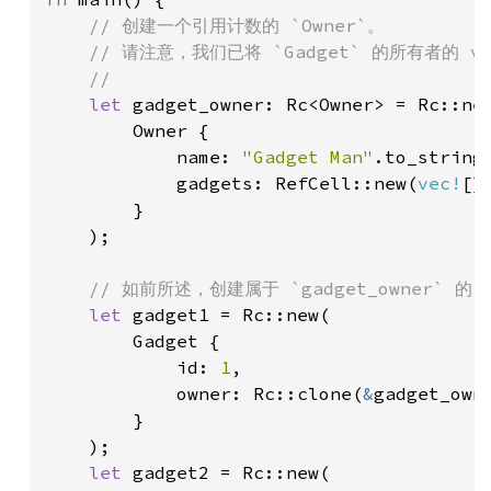
// 创建一个引用计数的 `Owner`。

    // 请注意，我们已将 `Gadget` 的所有者的 
    //

let 
gadget_owner: Rc<Owner> = Rc::new
        Owner {

            name: 
"Gadget Man"
.to_string(
            gadgets: RefCell::new(
vec!
[])
        }

    );

// 如前所述，创建属于 `gadget_owner` 的 `G
let 
gadget1 = Rc::new(

        Gadget {

            id: 
1
,

            owner: Rc::clone(
&
gadget_owne
        }

    );

let 
gadget2 = Rc::new(
