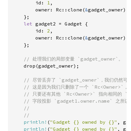
        id: 
1
,

        owner: Rc::clone(
&
gadget_owner),

    };

let 
gadget2 = Gadget {

        id: 
2
,

        owner: Rc::clone(
&
gadget_owner),

    };

// 处理我们的局部变量 `gadget_owner`。

drop(gadget_owner);

// 尽管丢弃了 `gadget_owner`，我们仍然可以
    // 这是因为我们只删除了一个 `Rc<Owner>`，
    // 只要还有其他 `Rc<Owner>` 指向相同的 
    // 字段投影 `gadget1.owner.name` 之
    //

    //

println!
(
"Gadget {} owned by {}"
, ga
println!
(
"Gadget {} owned by {}"
, ga