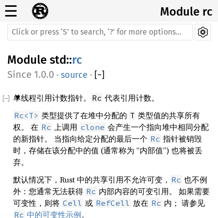
☰
Module rc
Module
std
::
rc
1.0.0
·
source
·
[
−
]
单线程引用计数指针。
代表引用计数。
Rc
类型提供了在堆中分配的
类型值的共享所有
Rc<T>
T
权。 在
上调用
会产生一个指向堆中相同分配
Rc
clone
的新指针。 当指向给定分配的最后一个
指针被销毁
Rc
时，存储在该分配中的值 (通常称为 “内部值”) 也将被丢
弃。
默认情况下，Rust 中的共享引用不允许可变，
也不例
Rc
外：您通常无法获得
内部内容的可变引用。 如果需要
Rc
可变性，则将
或
放在
内； 请参见
Cell
RefCell
Rc
中的可变性示例
。
Rc