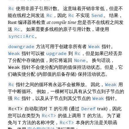
使用非原子引用计数。 这意味着开销非常低，但是不
Rc
能在线程之间发送
，因此
不实现
。 结果，
Rc
Rc
Send
Rust 编译器将检查
at compile time
您是否不在线程之间发
送
。 如果需要多线程的原子引用计数，请使用
Rc
。
sync::Arc
方法可用于创建非所有者
指针。
downgrade
Weak
指针可以被
到
，但是如果已经丢弃
Weak
upgrade
Rc
了分配中存储的值，则它将返回
。 换句话说，
None
指针不会使分配内部的值保持活动状态。但是，它
Weak
们确实使分配 (内部值的后备存储) 保持活动状态。
指针之间的循环将永远不会被释放。 因此，
用
Rc
Weak
于中断循环。 例如，一棵树可以具有从父节点到子节点的
强
指针，以及从子节点到其父节点的
指针。
Rc
Weak
自动取消对
的引用 (通过
trait)，因此
Rc<T>
T
Deref
您可以在类型为
的值上调用
的方法。 为了避
Rc<T>
T
免与 T 方法的名称冲突，
本身的方法是关联函
Rc<T>