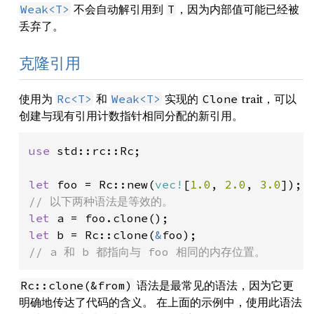
不会自动解引用到
，因为内部值可能已经被
Weak<T>
T
丢弃了。
克隆引用
使用为
和
实现的
trait，可以
Rc<T>
Weak<T>
Clone
创建与现有引用计数指针相同分配的新引用。
use 
std::rc::Rc;

let 
foo = Rc::new(
vec!
[
1.0
, 
2.0
, 
3.0
let 
let 
b = Rc::clone(
&
// a 和 b 都指向与 foo 相同的内存位置。
语法是最常见的语法，因为它更
Rc::clone(&from)
明确地传达了代码的含义。 在上面的示例中，使用此语法