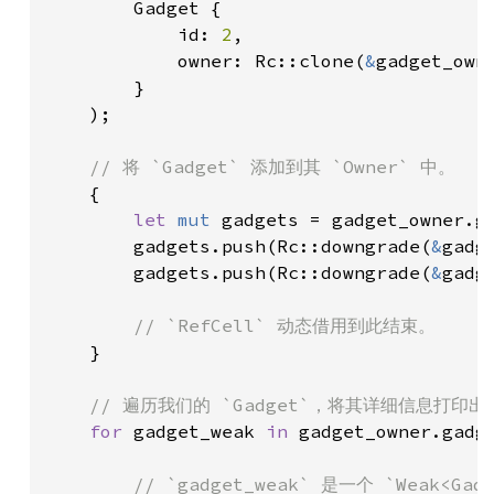
        Gadget {

            id: 
2
,

            owner: Rc::clone(
&
gadget_owne
        }

    );

// 将 `Gadget` 添加到其 `Owner` 中。

{

let 
mut 
gadgets = gadget_owner.ga
        gadgets.push(Rc::downgrade(
&
gadge
        gadgets.push(Rc::downgrade(
&
gadge
// `RefCell` 动态借用到此结束。

}

// 遍历我们的 `Gadget`，将其详细信息打印出来
for 
gadget_weak 
in 
gadget_owner.gadge
// `gadget_weak` 是一个 `Weak<Gadg