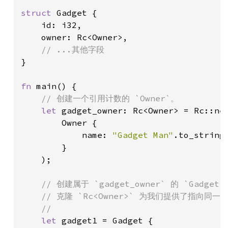
struct 
Gadget {

    id: i32,

    owner: Rc<Owner>,

}

fn 
main() {

// 创建一个引用计数的 `Owner`。

let 
gadget_owner: Rc<Owner> = Rc::new
        Owner {

            name: 
"Gadget Man"
.to_string(
        }

    );

// 创建属于 `gadget_owner` 的 `Gadget`。
    // 克隆 `Rc<Owner>` 为我们提供了指向同
    //

let 
gadget1 = Gadget {
