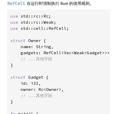
在运行时强制执行 Rust 的借用规则。
RefCell
use 
use 
use 
std::cell::RefCell;

struct 
Owner {

    name: String,

    gadgets: RefCell<Vec<Weak<Gadget>>>,

}

struct 
Gadget {

    id: i32,

    owner: Rc<Owner>,

}

fn 
main() {
