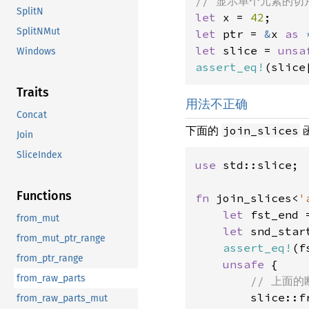
SplitN
let 
x = 
42
SplitNMut
let 
ptr = 
&
x 
as 
let 
slice = 
unsa
Windows
assert_eq!
(slice
Traits
用法不正确
Concat
下面的
join_slices
Join
SliceIndex
use 
std::slice;

Functions
fn 
join_slices<
'
let 
fst_end 
from_mut
let 
snd_star
from_mut_ptr_range
assert_eq!
(f
from_ptr_range
unsafe 
{

from_raw_parts
// 上面的
slice::f
from_raw_parts_mut