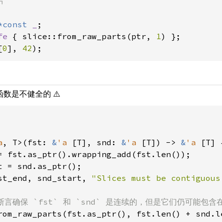
*const 
_
fe 
{ slice::from_raw_parts(ptr, 
1
[
0
], 
42
);
函数是不健全的 ⚠️
a
, T>(fst: 
&
'a 
[T], snd: 
&
'a 
[T]) -> 
&
'a 
[T] {
= fst.as_ptr().wrapping_add(fst.len());

t = snd.as_ptr();

st_end, snd_start, 
"Slices must be contiguous
断言确保 `fst` 和 `snd` 是连续的，但是它们仍可能包含在 
rom_raw_parts(fst.as_ptr(), fst.len() + snd.le