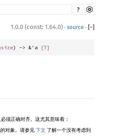
?
1.0.0 (const: 1.64.0)
·
source
·
[
−
]
usize
) -> &'a 
[T]
且必须正确对齐。这尤其意味着：
配的对象。请参见
下文
了解一个没有考虑到