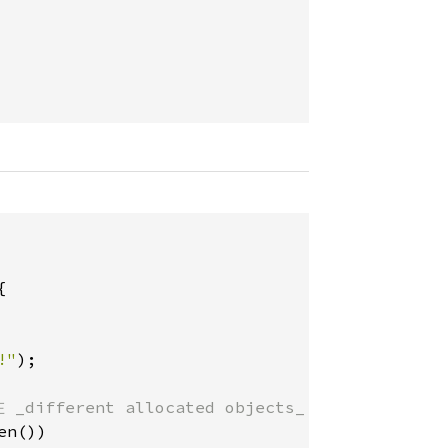


!"
);

_different allocated objects_ 中，在这种
n())
