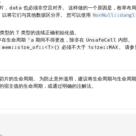
。
片，
也必须非空且对齐。 这样做的一个原因是，枚举布局
data
值，以将它们与其他数据区分开。 您可以使用
NonNull::dangl
类型的
类型的连续正确初始化值。
T
存在生命周期
期间不得更改，除非在
内部。
'a
UnsafeCell
必须不大于
。 请
 mem::size_of::<T>()
isize::MAX
切片的生命周期。 为防止意外滥用，建议将生命周期与生命周
的宿主值的生命周期，或通过明确的注解法。