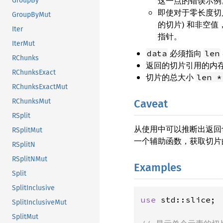
这一点的错误示例
GroupBy
即使对于零长度切
GroupByMut
的切片) 和非空
Iter
指针。
IterMut
必须指向
data
len
RChunks
返回的切片引用的内
RChunksExact
切片的总大小
len *
RChunksExactMut
Caveat
RChunksMut
RSplit
从使用中可以推断出返回
RSplitMut
一个辅助函数，获取切片
RSplitN
RSplitNMut
Examples
Split
SplitInclusive
use 
std::slice;

SplitInclusiveMut
SplitMut