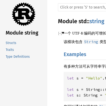
Module
std
::
string
Module string
一个 UTF-8 编码的可
该模块包含
类
String
Structs
Traits
Examples
Type Definitions
有多种方法可从字符串字
let 
s = 
"Hello"
.
let 
s = String::
let 
s: String = 