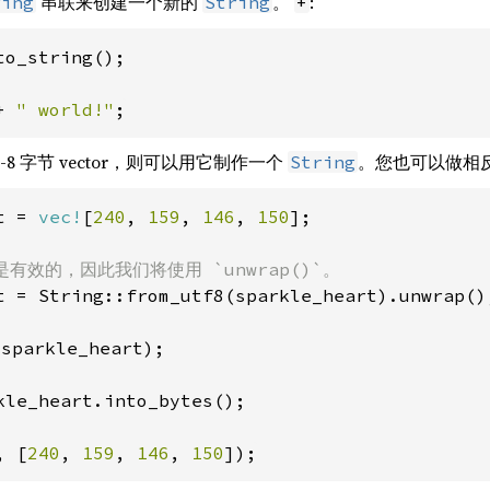
串联来创建一个新的
。
:
ring
String
+
to_string();

+ 
" world!"
;
8 字节 vector，则可以用它制作一个
。您也可以做相
String
t = 
vec!
[
240
, 
159
, 
146
, 
150
];

t = String::from_utf8(sparkle_heart).unwrap();
sparkle_heart);

kle_heart.into_bytes();

, [
240
, 
159
, 
146
, 
150
]);