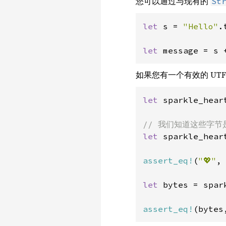
您可以通过与现有的
St
let 
s = 
"Hello"
.
let 
message = s 
如果您有一个有效的 UTF-
let 
sparkle_hear
let 
sparkle_hear
assert_eq!
(
"💖"
, 
let 
bytes = spar
assert_eq!
(bytes