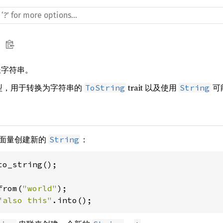
增长字符串。
型，用于转换为字符串的
trait 以及使用
可
ToString
String
面量创建新的
：
String
to_string();

from(
"world"
"also this"
.into();