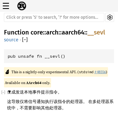
☰
Function
core
::
arch
::
aarch64
::
__sevl
source
·
[
−
]
pub unsafe fn __sevl()
🔬
This is a nightly-only experimental API. (
#48556
)
stdsimd
Available on 
AArch64
 only.
生成发送本地事件提示指令。
这导致仅将信号通知执行该指令的处理器。 在多处理器系
统中，不需要影响其他处理器。