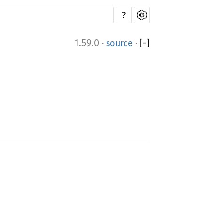
?
1.59.0
·
source
·
[
−
]