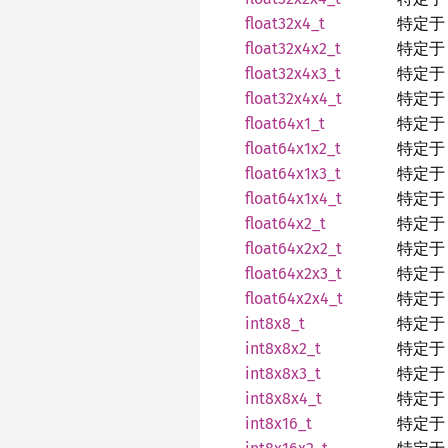
特定于
float32x4_t
特定于
float32x4x2_t
特定于
float32x4x3_t
特定于
float32x4x4_t
特定于
float64x1_t
特定于
float64x1x2_t
特定于
float64x1x3_t
特定于
float64x1x4_t
特定于
float64x2_t
特定于
float64x2x2_t
特定于
float64x2x3_t
特定于
float64x2x4_t
特定于
int8x8_t
特定于
int8x8x2_t
特定于
int8x8x3_t
特定于
int8x8x4_t
特定于
int8x16_t