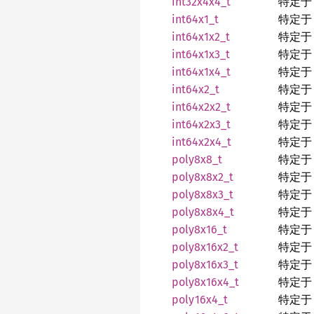
特定于
int32x4x4_t
特定于
int64x1_t
特定于
int64x1x2_t
特定于
int64x1x3_t
特定于
int64x1x4_t
特定于
int64x2_t
特定于
int64x2x2_t
特定于
int64x2x3_t
特定于
int64x2x4_t
特定于
poly8x8_t
特定于
poly8x8x2_t
特定于
poly8x8x3_t
特定于
poly8x8x4_t
特定于
poly8x16_t
特定于
poly8x16x2_t
特定于
poly8x16x3_t
特定于
poly8x16x4_t
特定于
poly16x4_t