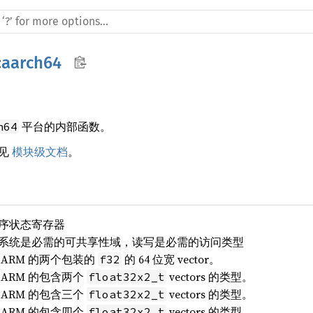
:
aarch64
平台的内部函数。
h64
参见
模块级文档
。
序状态寄存器
系统是必需的可共享性域，读写是必需的访问类型
 ARM 的两个包装的
的 64 位宽 vector。
f32
 ARM 的包含两个
vectors 的类型。
float32x2_t
 ARM 的包含三个
vectors 的类型。
float32x2_t
 ARM 的包含四个
vectors 的类型。
float32x2_t