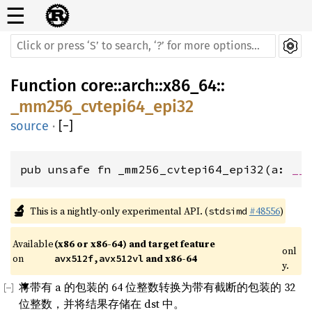
☰
Function
core
::
arch
::
x86_64
::
_mm256_cvtepi64_epi32
source
·
[
−
]
pub unsafe fn _mm256_cvtepi64_epi32(a: 
__
🔬
This is a nightly-only experimental API. (
#48556
)
stdsimd
Available 
(x86 or x86-64) and target feature 
onl
on 
 and x86-64
avx512f,avx512vl
y.
将带有 a 的包装的 64 位整数转换为带有截断的包装的 32
位整数，并将结果存储在 dst 中。