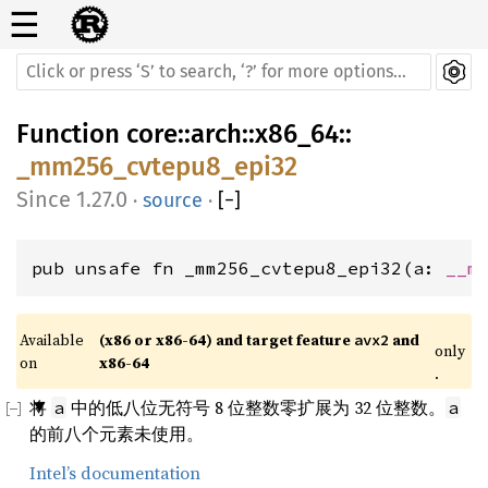
☰
Function
core
::
arch
::
x86_64
::
_mm256_cvtepu8_epi32
1.27.0
·
source
·
[
−
]
pub unsafe fn _mm256_cvtepu8_epi32(a: 
__m
Available 
(x86 or x86-64) and target feature 
 and 
avx2
only
on 
x86-64
.
将
中的低八位无符号 8 位整数零扩展为 32 位整数。
a
a
的前八个元素未使用。
Intel’s documentation