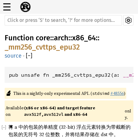
☰
Function
core
::
arch
::
x86_64
::
_mm256_cvttps_epu32
source
·
[
−
]
pub unsafe fn _mm256_cvttps_epu32(a: 
__m2
🔬
This is a nightly-only experimental API. (
#48556
)
stdsimd
Available 
(x86 or x86-64) and target feature 
onl
on 
 and x86-64
avx512f,avx512vl
y.
将 a 中的包装的单精度 (32-bit) 浮点元素转换为带截断的
包装的无符号 32 位整数，并将结果存储在 dst 中。