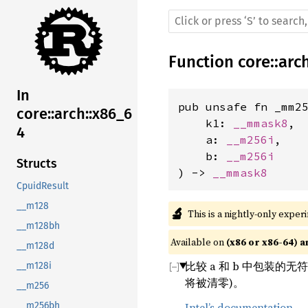
Function
core
::
arc
In
pub unsafe fn _mm25
core::arch::x86_6
    k1: 
__mmask8
,

4
    a: 
__m256i
,

    b: 
__m256i
Structs
) -> 
__mmask8
CpuidResult
__m128
🔬
This is a nightly-only exper
__m128bh
Available on 
(x86 or x86-64) a
__m128d
比较 a 和 b 中包装的无
__m128i
将被清零)。
__m256
Intel’s documentation
__m256bh