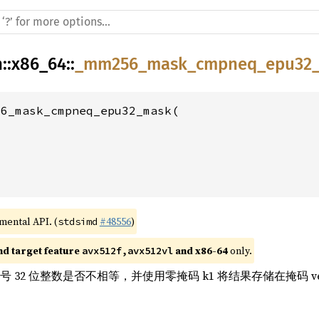
h
::
x86_64
::
_mm256_mask_cmpneq_epu32
6_mask_cmpneq_epu32_mask(

imental API. (
#48556
)
stdsimd
nd target feature 
 and x86-64
 only.
avx512f,avx512vl
符号 32 位整数是否不相等，并使用零掩码 k1 将结果存储在掩码 ve