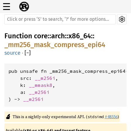
☰
Function
core
::
arch
::
x86_64
::
_mm256_mask_compress_epi64
source
·
[
−
]
pub unsafe fn _mm256_mask_compress_epi64(

    src: 
__m256i
,

    k: 
__mmask8
,

    a: 
__m256i
) -> 
__m256i
🔬
This is a nightly-only experimental API. (
#48556
)
stdsimd
Available 
(x86 or x86-64) and target feature 