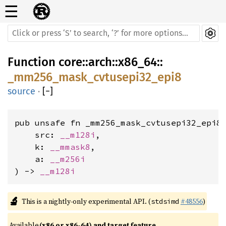
☰
Function
core
::
arch
::
x86_64
::
_mm256_mask_cvtusepi32_epi8
source
·
[
−
]
pub unsafe fn _mm256_mask_cvtusepi32_epi8(
    src: 
__m128i
,

    k: 
__mmask8
,

    a: 
__m256i
) -> 
__m128i
🔬
This is a nightly-only experimental API. (
#48556
)
stdsimd
Available 
(x86 or x86-64) and target feature 