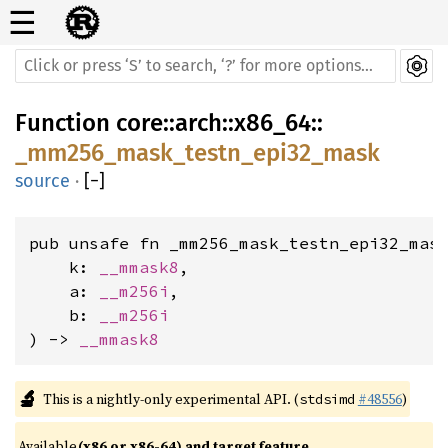
☰
Function
core
::
arch
::
x86_64
::
_mm256_mask_testn_epi32_mask
source
·
[
−
]
pub unsafe fn _mm256_mask_testn_epi32_mask
    k: 
__mmask8
,

    a: 
__m256i
,

    b: 
__m256i
) -> 
__mmask8
🔬
This is a nightly-only experimental API. (
#48556
)
stdsimd
Available 
(x86 or x86-64) and target feature 