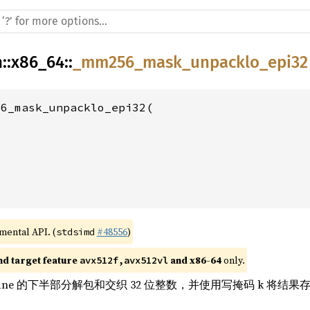
h
::
x86_64
::
_mm256_mask_unpacklo_epi32
6_mask_unpacklo_epi32(

imental API. (
#48556
)
stdsimd
nd target feature 
 and x86-64
 only.
avx512f,avx512vl
8 位 lane 的下半部分解包和交织 32 位整数，并使用写掩码 k 将结