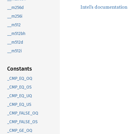
Intel’s documentation
__m256d
__m256i
__m512
__m512bh
__m512d
__m512i
Constants
_CMP_EQ_OQ
_CMP_EQ_OS
_CMP_EQ_UQ
_CMP_EQ_US
_CMP_FALSE_OQ
_CMP_FALSE_OS
_CMP_GE_OQ