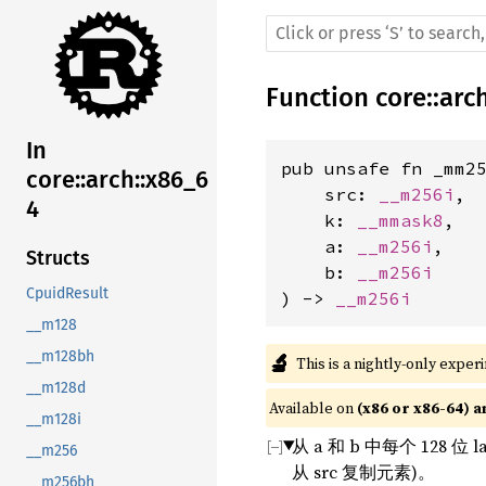
Function
core
::
arc
In
pub unsafe fn _mm25
core::arch::x86_6
    src: 
__m256i
,

4
    k: 
__mmask8
,

    a: 
__m256i
,

Structs
    b: 
__m256i
CpuidResult
) -> 
__m256i
__m128
__m128bh
🔬
This is a nightly-only exper
__m128d
Available on 
(x86 or x86-64) a
__m128i
从 a 和 b 中每个 12
__m256
从 src 复制元素)。
__m256bh