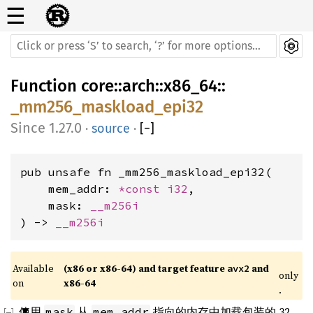
☰
Function
core
::
arch
::
x86_64
::
_mm256_maskload_epi32
1.27.0
·
source
·
[
−
]
pub unsafe fn _mm256_maskload_epi32(

    mem_addr: 
*const 
i32
,

    mask: 
__m256i
) -> 
__m256i
Available 
(x86 or x86-64) and target feature 
 and 
avx2
only
on 
x86-64
.
使用
从
指向的内存中加载包装的 32
mask
mem_addr